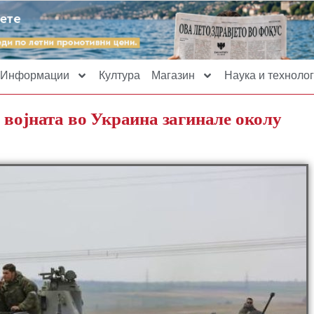
Информации
Култура
Магазин
Наука и технолог
 војната во Украина загинале околу