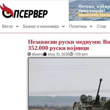
Вести
Бизнис и економија
Политика
Став
Независни руски медиуми: Во
352.000 руски војници
Bisera
May 10, 2026
1:09 pm