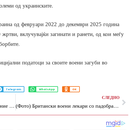
големи од украинските.
краина од февруари 2022 до декември 2025 година
 жртви, вклучувајќи загинати и ранети, од кои меѓу
борбите.
ицијални податоци за своите воени загуби во
Telegram
WhatsApp
OK
СЛЕДНО
Украинците го прекршија примирјето, ние возвративме со иста мера, вели Русија
(Фото) Британски воени лекари со падобрани стигнаа на изолиран остров поради сомнеж за хантавирус