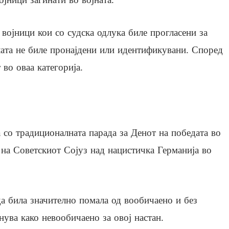
војници кои со судска одлука биле прогласени за
елата не биле пронајдени или идентификувани. Според
 во оваа категорија.
 со традиционалната парада за Денот на победата во
 на Советскиот Сојуз над нацистичка Германија во
а била значително помала од вообичаено и без
ува како невообичаено за овој настан.