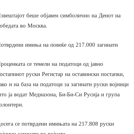
звештајот беше објавен симболично на Денот на
обедата во Москва.
отврдени имиња на повеќе од 217.000 загинати
роценката се темели на податоци од јавно
остапниот руски Регистар на оставински постапки,
ако и на база на податоци за загинати руски војници
то ја водат Медиазона, Би-Би-Си Русија и група
олонтери.
осега се потврдени имињата на 217.808 руски
ојници загинати во војната.