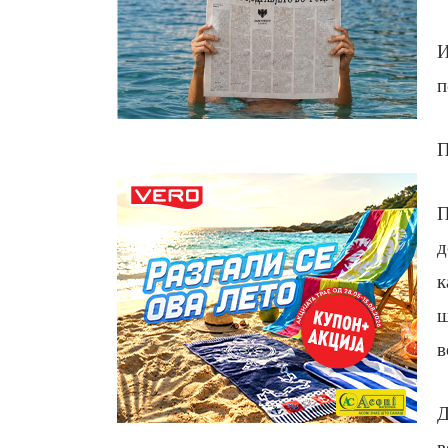
И
п
П
П
д
к
ш
в
Д
в