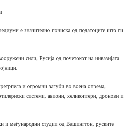
и
медиуми е значително пониска од податоците што ги
ооружени сили, Русија од почетокот на инвазијата
војници.
претрпела и огромни загуби во воена опрема,
ртилериски системи, авиони, хеликоптери, дронови и
ки и меѓународни студии од Вашингтон, руските