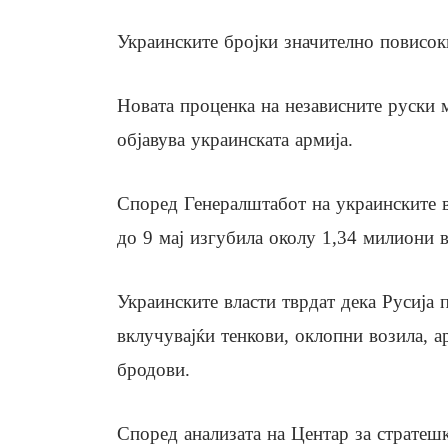
Украинските бројки значително повисок
Новата проценка на независните руски 
објавува украинската армија.
Според Генералштабот на украинските в
до 9 мај изгубила околу 1,34 милиони 
Украинските власти тврдат дека Русија 
вклучувајќи тенкови, оклопни возила, а
бродови.
Според анализата на Центар за стратеш