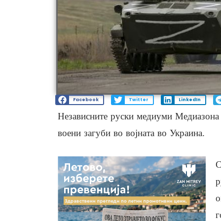
Facebook
Twitter
LinkedIn
Независните руски медиуми Медиазона и
воени загуби во војната во Украина.
С
р
о
г