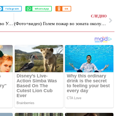
Telegram
WhatsApp
OK
СЛЕДНО
Независни руски медиуми: Во војната во Украина загинале околу 352.000 руски војници
(Фото+видео) Голем пожар во зоната околу Чернобил