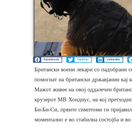
Facebook
Twitter
LinkedIn
Британски воени лекари со падобрани с
помогнат на британски државјанин кај 
Мажот живее на овој оддалечен британс
крузерот МВ Хондиус, на кој претходно
Би-Би-Си, првите симптоми ги пријавил
моментално е во стабилна состојба и во