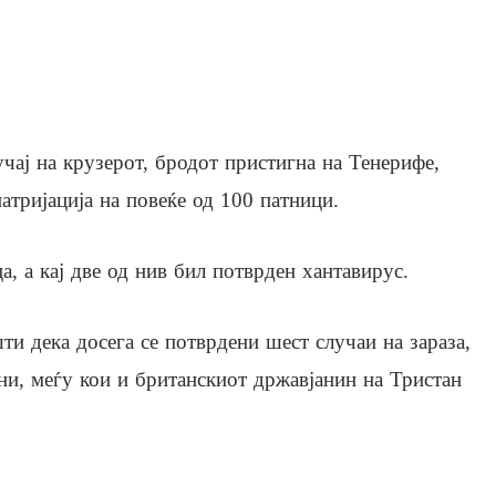
чај на крузерот, бродот пристигна на Тенерифе,
патријација на повеќе од 100 патници.
а, а кај две од нив бил потврден хантавирус.
ти дека досега се потврдени шест случаи на зараза,
ни, меѓу кои и британскиот државјанин на Тристан