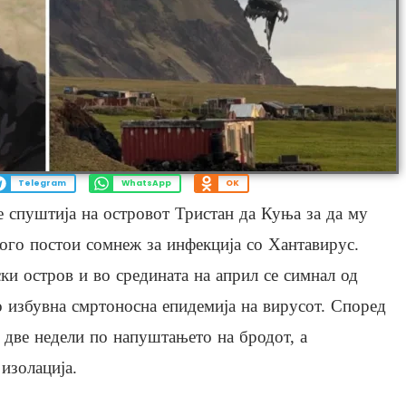
Telegram
WhatsApp
OK
е спуштија на островот Тристан да Куња за да му
кого постои сомнеж за инфекција со Хантавирус.
ки остров и во средината на април се симнал од
 избувна смртоносна епидемија на вирусот. Според
 две недели по напуштањето на бродот, а
 изолација.