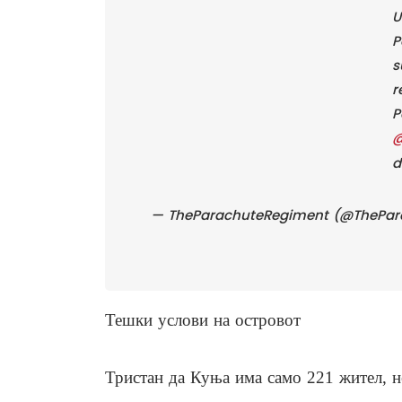
U
P
s
r
P
@
d
— TheParachuteRegiment (@ThePa
Тешки услови на островот
Тристан да Куња има само 221 жител, н