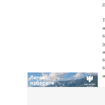
П
Т
м
б
ј
а
б
б
м