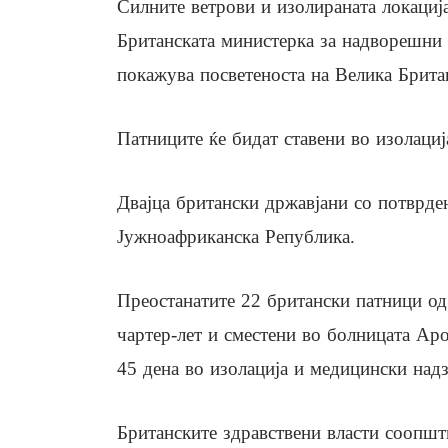
Силните ветрови и изолираната локација
Британската министерка за надворешни р
покажува посветеноста на Велика Брита
Патниците ќе бидат ставени во изолациј
Двајца британски државјани со потврде
Јужноафриканска Република.
Преостанатите 22 британски патници од
чартер-лет и сместени во болницата Ар
45 дена во изолација и медицински надз
Британските здравствени власти соопшти