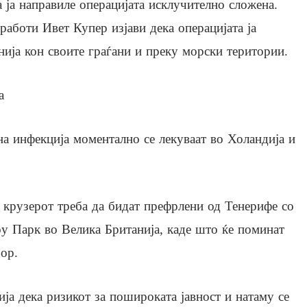
 ја направиле операцијата исклучително сложена.
аботи Ивет Купер изјави дека операцијата ја
нија кон своите граѓани и преку морски територии.
а
на инфекција моментално се лекуваат во Холандија и
 крузерот треба да бидат префрлени од Тенерифе со
oу Парк во Велика Британија, каде што ќе поминат
ор.
ја дека ризикот за пошироката јавност и натаму се