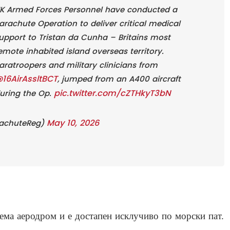
K Armed Forces Personnel have conducted a
arachute Operation to deliver critical medical
upport to Tristan da Cunha – Britains most
emote inhabited island overseas territory.
aratroopers and military clinicians from
16AirAssltBCT
, jumped from an A400 aircraft
pic.twitter.com/cZTHkyT3bN
uring the Op.
May 10, 2026
rachuteReg)
ема аеродром и е достапен исклучиво по морски пат.