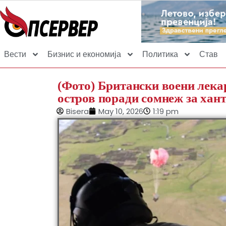
Вести
Бизнис и економија
Политика
Став
(Фото) Британски воени лека
остров поради сомнеж за хан
Bisera
May 10, 2026
1:19 pm