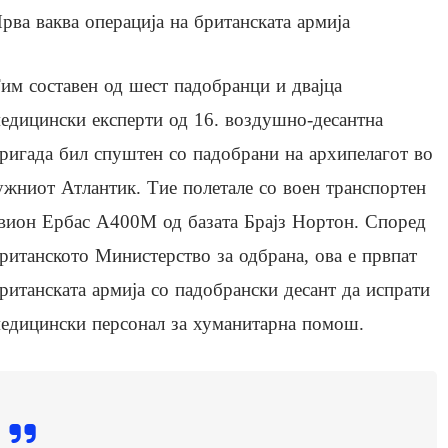
рва ваква операција на британската армија
им составен од шест падобранци и двајца
едицински експерти од 16. воздушно-десантна
ригада бил спуштен со падобрани на архипелагот во
ужниот Атлантик. Тие полетале со воен транспортен
вион Ербас А400М од базата Брајз Нортон. Според
ританското Министерство за одбрана, ова е првпат
ританската армија со падобрански десант да испрати
едицински персонал за хуманитарна помош.