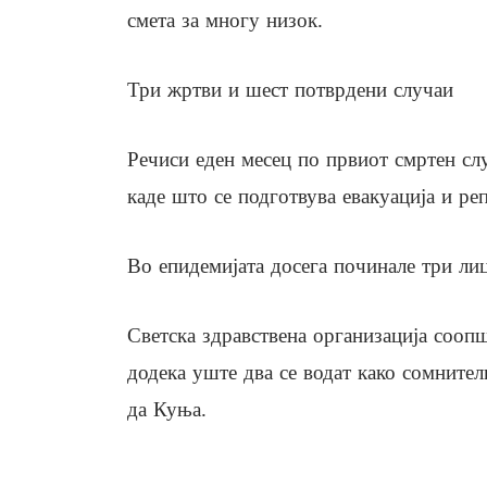
смета за многу низок.
Три жртви и шест потврдени случаи
Речиси еден месец по првиот смртен слу
каде што се подготвува евакуација и ре
Во епидемијата досега починале три лиц
Светска здравствена организација соопш
додека уште два се водат како сомнител
да Куња.