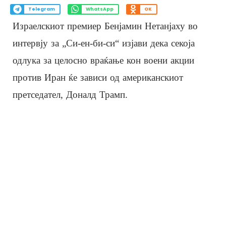
Telegram
WhatsApp
OK
Израелскиот премиер Бенјамин Нетанјаху во
интервју за „Си-ен-би-си“ изјави дека секоја
одлука за целосно враќање кон воени акции
против Иран ќе зависи од американскиот
претседател, Доналд Трамп.