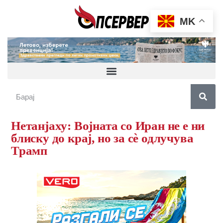
MK
Нетанјаху: Војната со Иран не е ни
блиску до крај, но за сè одлучува
Трамп