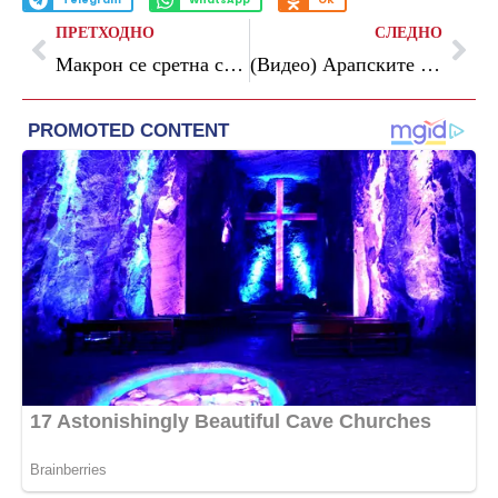
Telegram
WhatsApp
OK
ПРЕТХОДНО
СЛЕДНО
Макрон се сретна со Маѓар: Почна нова ера за Унгарија и за нашата Европа
(Видео) Арапските земји бесни на Иран