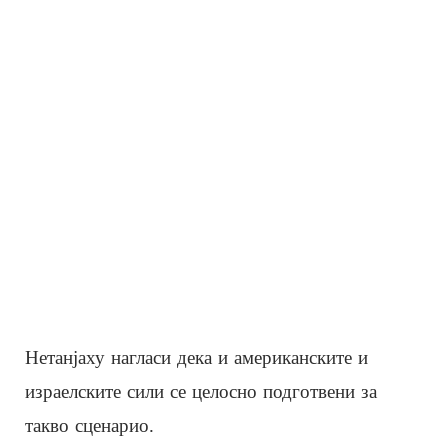
Нетанјаху нагласи дека и американските и
израелските сили се целосно подготвени за
такво сценарио.