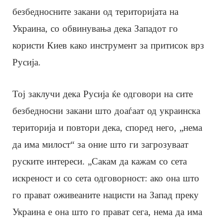
безбедносните закани од територијата на
Украина, со обвинувања дека Западот го
користи Киев како инструмент за притисок врз
Русија.
Тој заклучи дека Русија ќе одговори на сите
безбедносни закани што доаѓаат од украинска
територија и повтори дека, според него, „нема
да има милост“ за оние што ги загрозуваат
руските интереси. „Сакам да кажам со сета
искреност и со сета одговорност: ако она што
го прават оживеаните нацисти на Запад преку
Украина е она што го прават сега, нема да има