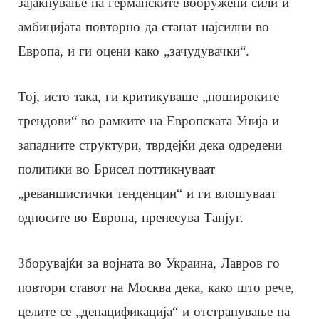
зајакнување на германските вооружени сили и
амбицијата повторно да станат најсилни во
Европа, и ги оцени како „зачудувачки“.
Тој, исто така, ги критикуваше „пошироките
трендови“ во рамките на Европската Унија и
западните структури, тврдејќи дека одредени
политики во Брисел поттикнуваат
„реваншистички тенденции“ и ги влошуваат
односите во Европа, пренесува Танјуг.
Зборувајќи за војната во Украина, Лавров го
повтори ставот на Москва дека, како што рече,
целите се „денацификација“ и отстранување на