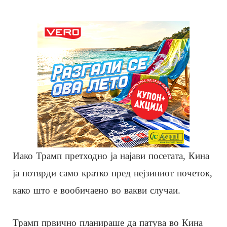
Иако Трамп претходно ја најави посетата, Кина
ја потврди само кратко пред нејзиниот почеток,
како што е вообичаено во вакви случаи.
Трамп првично планираше да патува во Кина