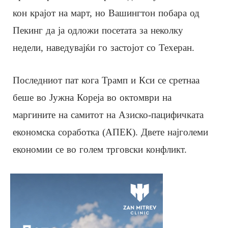
кон крајот на март, но Вашингтон побара од
Пекинг да ја одложи посетата за неколку
недели, наведувајќи го застојот со Техеран.
Последниот пат кога Трамп и Кси се сретнаа
беше во Јужна Кореја во октомври на
маргините на самитот на Азиско-пацифичката
економска соработка (АПЕК). Двете најголеми
економии се во голем трговски конфликт.