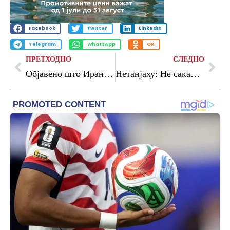
Facebook
Twitter
LinkedIn
Telegram
WhatsApp
OK
ПРЕТХОДНО
СЛЕДНО
Објавено што Иран бара од Америка, Трамп е бесен: Тотално неприфатливо
Нетанјаху: Не сакам да го чекам следниот Конгрес за да ја намалиме финансиската помош на САД на нула