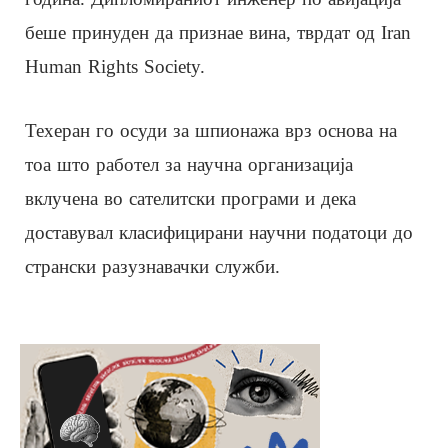
беше принуден да признае вина, тврдат од Iran
Human Rights Society.
Техеран го осуди за шпионажа врз основа на
тоа што работел за научна организација
вклучена во сателитски програми и дека
доставувал класифицирани научни податоци до
странски разузнавачки служби.