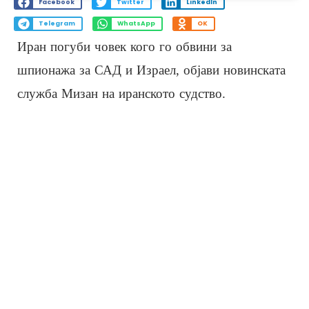
Facebook
Twitter
LinkedIn
Telegram
WhatsApp
OK
Иран погуби човек кого го обвини за
шпионажа за САД и Израел, објави новинската
служба Мизан на иранското судство.