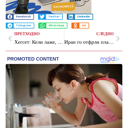
Facebook
Twitter
LinkedIn
Telegram
WhatsApp
OK
ПРЕТХОДНО
СЛЕДНО
Хегсет: Кели лаже, нашите залихи на муниција не се исцрпени
Иран го отфрли планот на САД: Трамп побесне, цените на нафтата веднаш скокнаа