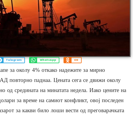
Telegram
WhatsApp
OK
капе за околу 4% откако надежите за мирно
АД повторно паднаа. Цената сега се движи околу
ено од средината на минатата недела. Иако цените на
олари за време на самиот конфликт, овој последен
азарот за какви било лоши вести од преговарачката