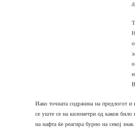
д
Т
Н
о
з
о
и
В
Иако точната содржина на предлогот и к
се уште се на километри од каков било 
на нафта ќе реагира бурно на секој знак