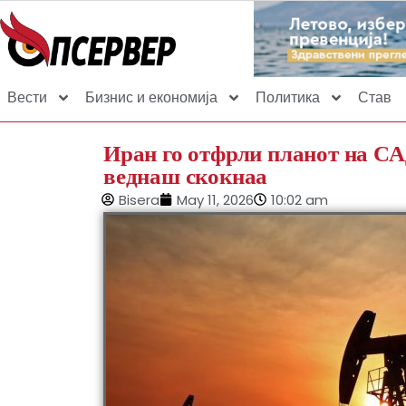
Вести
Бизнис и економија
Политика
Став
Иран го отфрли планот на СА
веднаш скокнаа
Bisera
May 11, 2026
10:02 am