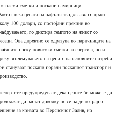
оголеми сметки и поскапи намирници
актот дека цената на нафтата тврдоглаво се држи
колу 100 долари, со постојани прекини во
набдувањето, го диктира темпото на живот со
есеци. Ова директно се одразува во паричниците на
раѓаните преку повисоки сметки за енергија, но и
реку зголемувањето на цените на основните потреби
ои стануваат поскапи поради поскапиот транспорт и
роизводство.
кспертите предупредуваат дека цените би можеле да
родолжат да растат доколку не се најде потрајно
ешение за кризата во Персискиот Залив, но