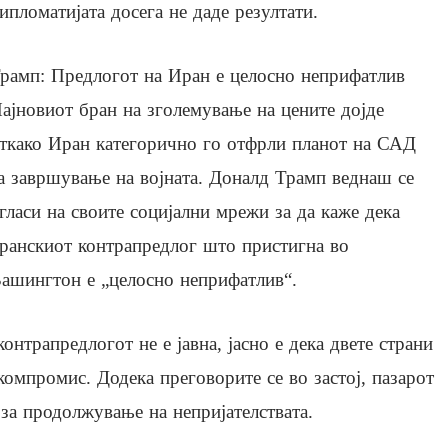
ипломатијата досега не даде резултати.
рамп: Предлогот на Иран е целосно неприфатлив
ајновиот бран на зголемување на цените дојде
ткако Иран категорично го отфрли планот на САД
а завршување на војната. Доналд Трамп веднаш се
гласи на своите социјални мрежи за да каже дека
ранскиот контрапредлог што пристигна во
ашингтон е „целосно неприфатлив“.
онтрапредлогот не е јавна, јасно е дека двете страни
компромис. Додека преговорите се во застој, пазарот
 за продолжување на непријателствата.