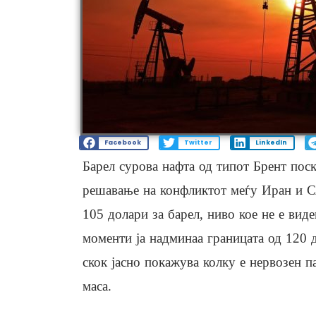
Facebook
Twitter
LinkedIn
Барел сурова нафта од типот Брент пос
решавање на конфликтот меѓу Иран и С
105 долари за барел, ниво кое не е вид
моменти ја надминаа границата од 120 д
скок јасно покажува колку е нервозен п
маса.