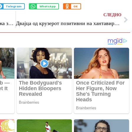
Telegram
WhatsApp
OK
СЛЕДНО
Иран погуби човек обвинет за шпионажа за САД и Израел
Двајца од крузерот позитивни на хантавирус, САД нема да ги испратат сите патници во карантин