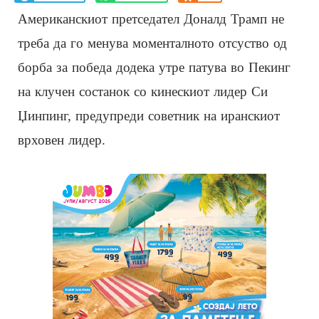
Американскиот претседател Доналд Трамп не
треба да го менува моменталното отсуство од
борба за победа додека утре патува во Пекинг
на клучен состанок со кинескиот лидер Си
Џинпинг, предупреди советник на иранскиот
врховен лидер.