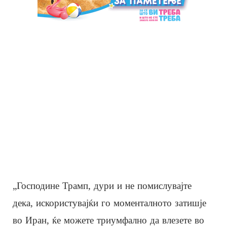
„Господине Трамп, дури и не помислувајте
дека, искористувајќи го моменталното затишје
во Иран, ќе можете триумфално да влезете во