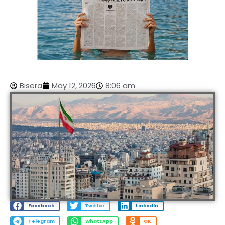
Bisera
May 12, 2026
8:06 am
Facebook
Twitter
LinkedIn
Telegram
WhatsApp
OK