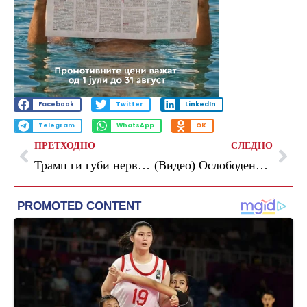
Facebook
Twitter
LinkedIn
Telegram
WhatsApp
OK
ПРЕТХОДНО
СЛЕДНО
Трамп ги губи нервите, враќањето во војната е сè поверојатно, пишува Си-ен-ен
(Видео) Ослободениот активист од флотилата ќе го тужи Израел, Шпански министер: Тоа беше киднапирање