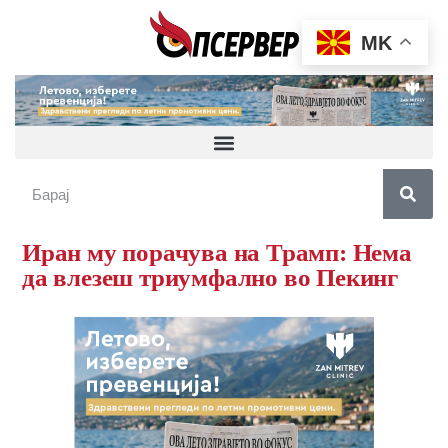
MK
Иран му порачува на Трамп: Нема
да влезеш триумфално во Пекинг