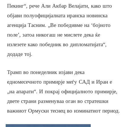
Пекинг“, рече Али Акбар Велајати, како што
објави полуофицијалната иранска новинска
агенција Тасним. „Ве победивме на ‘бојното
поле’, затоа никогаш не мислете дека ќе
излезете како победник во дипломатијата“,
додаде тој.
Трамп во понеделник изјави дека
едномесечното примирје меѓу САД и Иран е
„на апарати“. И покрај официјалното примирје,
двете страни разменуваа оган во стратешки
важниот Ормуски теснец во изминатиот период.