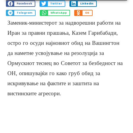
Facebook
Twitter
LinkedIn
Telegram
WhatsApp
OK
Заменик-министерот за надворешни работи на
Иран за правни прашања, Казем Гарибабади,
остро го осуди најновиот обид на Вашингтон
да наметне усвојување на резолуција за
Ормускиот теснец во Советот за безбедност на
ОН, опишувајќи го како груб обид за
искривување на фактите и заштита на
вистинските агресори.