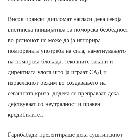
Висок ирански дипломат нагласи дека секоја
вистинска иницијатива за поморска безбедност
во регионот не може да ја игнорира
повторената употреба на сила, наметнувањето
на поморска блокада, тековните закани и
директната улога што ја играат САД и
израелскиот режим во создавањето на
сегашната криза, додека се преправаат дека
дејствуваат со неутралност и правен
кредибилитет.
Гарибабади презентираше дека суштинскиот