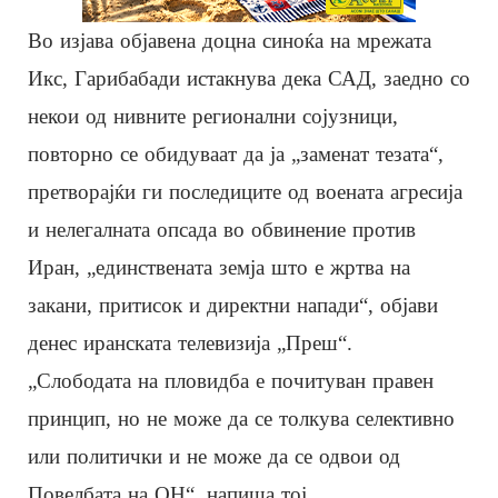
Во изјава објавена доцна синоќа на мрежата
Икс, Гарибабади истакнува дека САД, заедно со
некои од нивните регионални сојузници,
повторно се обидуваат да ја „заменат тезата“,
претворајќи ги последиците од воената агресија
и нелегалната опсада во обвинение против
Иран, „единствената земја што е жртва на
закани, притисок и директни напади“, објави
денес иранската телевизија „Преш“.
„Слободата на пловидба е почитуван правен
принцип, но не може да се толкува селективно
или политички и не може да се одвои од
Повелбата на ОН“, напиша тој.