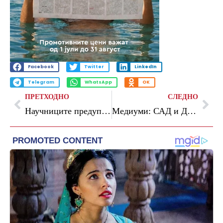
Facebook
Twitter
LinkedIn
Telegram
WhatsApp
OK
ПРЕТХОДНО
СЛЕДНО
Научниците предупредија за влошување на последиците од климатските промени во текот на претстојното лето
Медиуми: САД и Данска преговараат за проширување на американското воено присуство на Гренланд