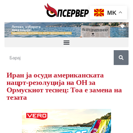
MK
Иран ја осуди американската
нацрт-резолуција на ОН за
Ормускиот теснец: Тоа е замена на
тезата