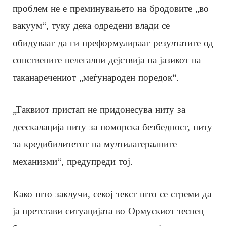
проблем не е преминувањето на бродовите „во
вакуум“, туку дека одредени влади се
обидуваат да ги преформулираат резултатите од
сопствените нелегални дејствија на јазикот на
таканаречениот „меѓународен поредок“.
„Таквиот пристап не придонесува ниту за
деескалација ниту за поморска безбедност, ниту
за кредибилитетот на мултилатералните
механизми“, предупреди тој.
Како што заклучи, секој текст што се стреми да
ја претстави ситуацијата во Ормускиот теснец