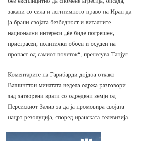
без експлицитно да спомене агресија, опсада,
закани со сила и легитимното право на Иран да
ја брани својата безбедност и виталните
национални интереси „ќе биде погрешен,
пристрасен, политички обоен и осуден на
пропаст од самиот почеток“, пренесува Танјуг.
Коментарите на Гарибарди дојдоа откако
Вашингтон минатата недела одржа разговори
зад затворени врати со одредени земји од
Персискиот Залив за да ја промовира својата
нацрт-резолуција, според иранската телевизија.