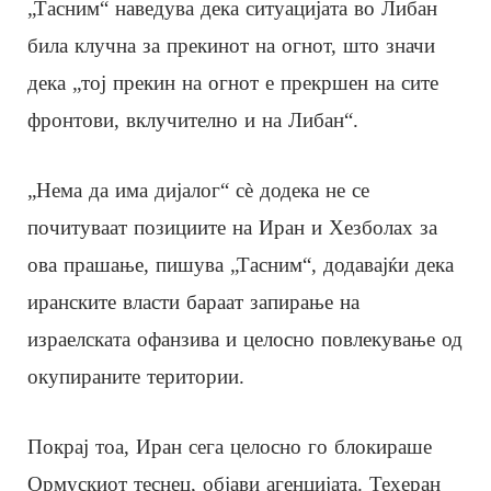
„Тасним“ наведува дека ситуацијата во Либан
била клучна за прекинот на огнот, што значи
дека „тој прекин на огнот е прекршен на сите
фронтови, вклучително и на Либан“.
„Нема да има дијалог“ сè додека не се
почитуваат позициите на Иран и Хезболах за
ова прашање, пишува „Тасним“, додавајќи дека
иранските власти бараат запирање на
израелската офанзива и целосно повлекување од
окупираните територии.
Покрај тоа, Иран сега целосно го блокираше
Ормускиот теснец, објави агенцијата. Техеран