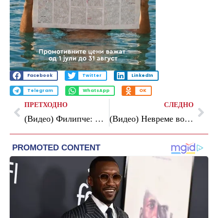
Facebook
Twitter
LinkedIn
Telegram
WhatsApp
OK
ПРЕТХОДНО
СЛЕДНО
(Видео) Филипче: Сè поскапе и цените нема да се вратат назад, Владата ги остави граѓаните сами
(Видео) Невреме во Сараево: искршени дрвја, силниот ветер предизвика штети