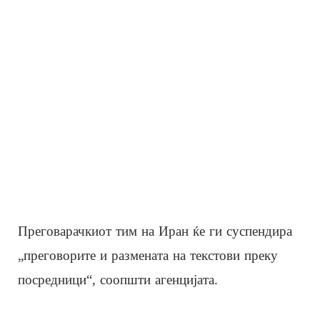
Преговарачкиот тим на Иран ќе ги суспендира
„преговорите и размената на текстови преку
посредници“, соопшти агенцијата.