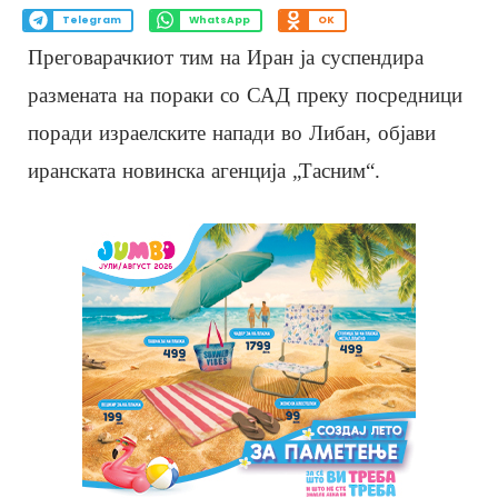
Telegram
WhatsApp
OK
Преговарачкиот тим на Иран ја суспендира
размената на пораки со САД преку посредници
поради израелските напади во Либан, објави
иранската новинска агенција „Тасним“.