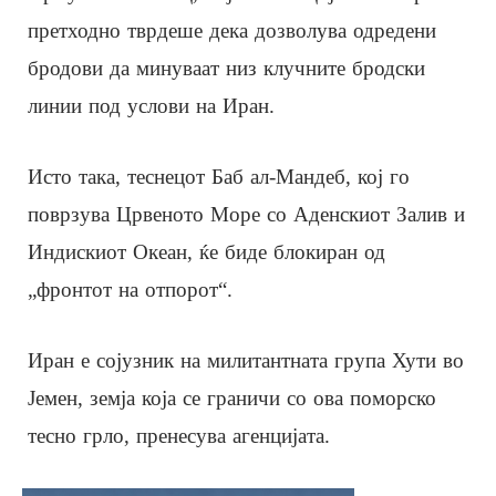
претходно тврдеше дека дозволува одредени
бродови да минуваат низ клучните бродски
линии под услови на Иран.
Исто така, теснецот Баб ал-Мандеб, кој го
поврзува Црвеното Море со Аденскиот Залив и
Индискиот Океан, ќе биде блокиран од
„фронтот на отпорот“.
Иран е сојузник на милитантната група Хути во
Јемен, земја која се граничи со ова поморско
тесно грло, пренесува агенцијата.