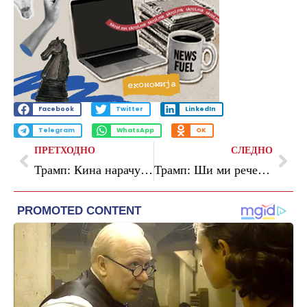
Facebook
Twitter
LinkedIn
Telegram
WhatsApp
OK
ПРЕТХОДНО
СЛЕДНО
Трамп: Кина нарачува 200 авиони од „Боинг“
Трамп: Ши ми рече дека Кина нема да испраќа воена опрема во Иран