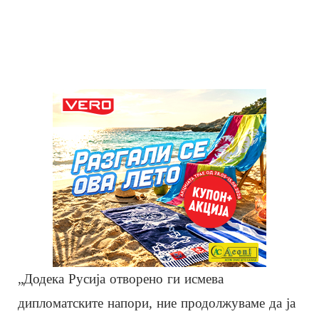
„Додека Русија отворено ги исмева
дипломатските напори, ние продолжуваме да ја