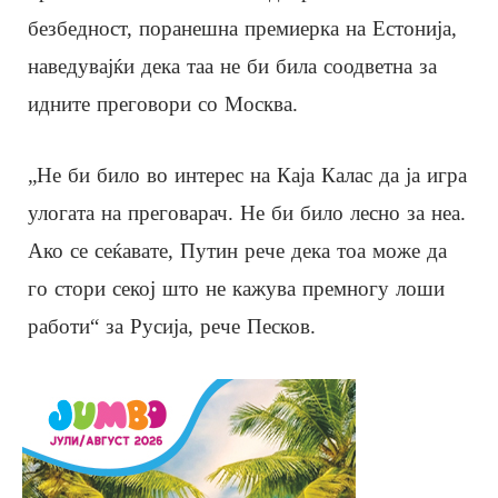
безбедност, поранешна премиерка на Естонија,
наведувајќи дека таа не би била соодветна за
идните преговори со Москва.
„Не би било во интерес на Каја Калас да ја игра
улогата на преговарач. Не би било лесно за неа.
Ако се сеќавате, Путин рече дека тоа може да
го стори секој што не кажува премногу лоши
работи“ за Русија, рече Песков.