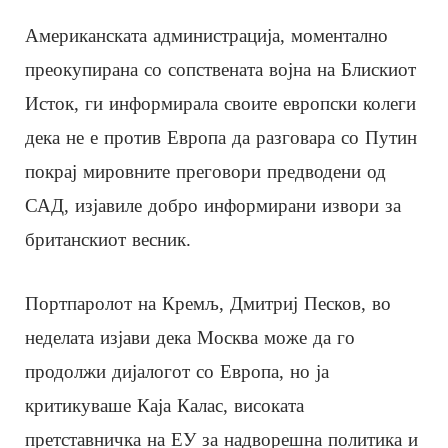
Американската администрација, моментално
преокупирана со сопствената војна на Блискиот
Исток, ги информирала своите европски колеги
дека не е против Европа да разговара со Путин
покрај мировните преговори предводени од
САД, изјавиле добро информирани извори за
британскиот весник.
Портпаролот на Кремљ, Дмитриј Песков, во
неделата изјави дека Москва може да го
продолжи дијалогот со Европа, но ја
критикуваше Каја Калас, високата
претставничка на ЕУ за надворешна политика и