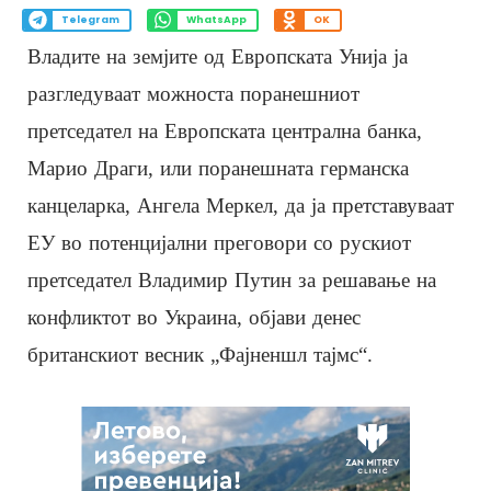
Telegram
WhatsApp
OK
Владите на земјите од Европската Унија ја
разгледуваат можноста поранешниот
претседател на Европската централна банка,
Марио Драги, или поранешната германска
канцеларка, Ангела Меркел, да ја претставуваат
ЕУ во потенцијални преговори со рускиот
претседател Владимир Путин за решавање на
конфликтот во Украина, објави денес
британскиот весник „Фајненшл тајмс“.