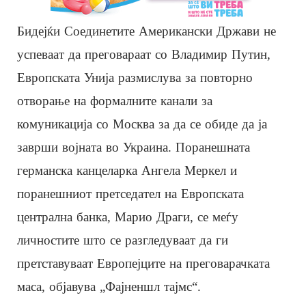
Бидејќи Соединетите Американски Држави не
успеваат да преговараат со Владимир Путин,
Европската Унија размислува за повторно
отворање на формалните канали за
комуникација со Москва за да се обиде да ја
заврши војната во Украина. Поранешната
германска канцеларка Ангела Меркел и
поранешниот претседател на Европската
централна банка, Марио Драги, се меѓу
личностите што се разгледуваат да ги
претставуваат Европејците на преговарачката
маса, објавува „Фајненшл тајмс“.