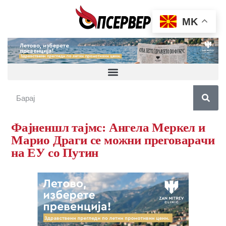
MK
Фајненшл тајмс: Ангела Меркел и
Марио Драги се можни преговарачи
на ЕУ со Путин