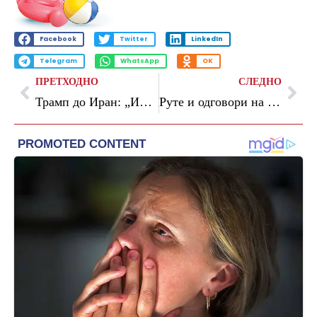
Facebook
Twitter
LinkedIn
Telegram
WhatsApp
OK
ПРЕТХОДНО
СЛЕДНО
Трамп до Иран: „Имате уште една шанса, последната“
Руте и одговори на Москва: „Бесмислено“