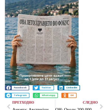
Facebook
Twitter
LinkedIn
Telegram
WhatsApp
OK
ПРЕТХОДНО
СЛЕДНО
Анкета: Австријците се против проширување на ЕУ
ОН: Околу 200.000 луѓе избегаа од Судан од средината на април