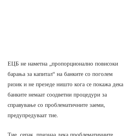
ЕЦБ не наметна „пропорционално повисоки
барања за капитал“ на банките со поголем
ризик и не презеде ништо кога се покажа дека
банките немаат соодветни процедури за
справување со проблематичните заеми,
предупредуваат тие.
Тие, сепак, признаа дека проблематичните