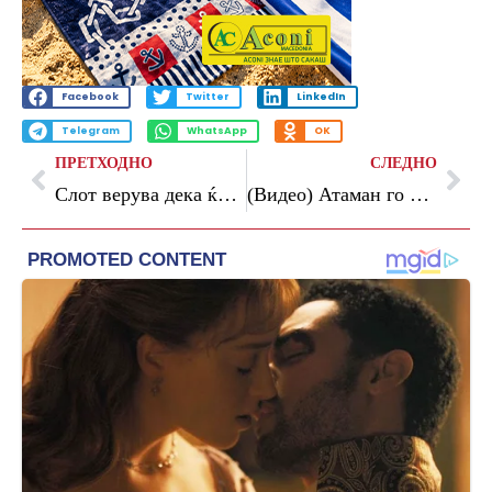
Facebook
Twitter
LinkedIn
Telegram
WhatsApp
OK
ПРЕТХОДНО
СЛЕДНО
Слот верува дека ќе остане на клупата на Ливерпул
(Видео) Атаман го навреди Ти-Џеј Шортс: Со него игравме „четири на пет“