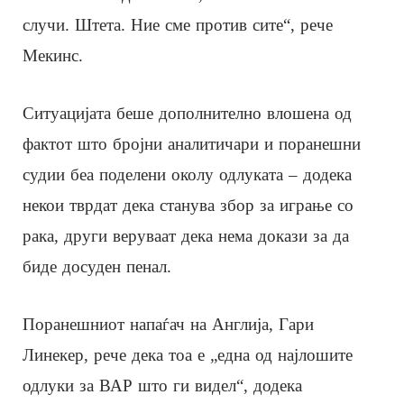
случи. Штета. Ние сме против сите“, рече
Мекинс.
Ситуацијата беше дополнително влошена од
фактот што бројни аналитичари и поранешни
судии беа поделени околу одлуката – додека
некои тврдат дека станува збор за играње со
рака, други веруваат дека нема докази за да
биде досуден пенал.
Поранешниот напаѓач на Англија, Гари
Линекер, рече дека тоа е „една од најлошите
одлуки за ВАР што ги видел“, додека