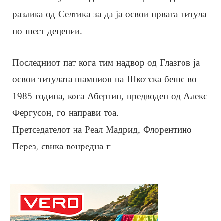
разлика од Селтика за да ја освои првата титула
по шест децении.
Последниот пат кога тим надвор од Глазгов ја
освои титулата шампион на Шкотска беше во
1985 година, кога Абертин, предводен од Алекс
Фергусон, го направи тоа.
Претседателот на Реал Мадрид, Флорентино
Перез, свика вонредна п