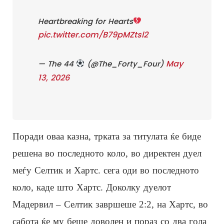
Heartbreaking for Hearts
pic.twitter.com/B79pMZtsl2
May
— The 44
(@The_Forty_Four)
13, 2026
Поради оваа казна, трката за титулата ќе биде
решена во последното коло, во директен дуел
меѓу Селтик и Хартс. сега оди во последното
коло, каде што Хартс. Доколку дуелот
Мадервил – Селтик завршеше 2:2, на Хартс, во
сабота ќе му беше доволен и пораз со два гола