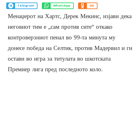
Telegram
WhatsApp
OK
Менаџерот на Хартс, Дерек Мекинс, изјави дека
неговиот тим е „сам против сите“ откако
контроверзниот пенал во 99-та минута му
донесе победа на Селтик, против Мадервил и ги
остави во игра за титулата во шкотската
Премиер лига пред последното коло.