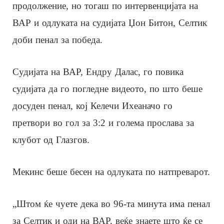
продолжение, но тогаш по интервенцијата на
ВАР и одлуката на судијата Џон Битон, Селтик
доби пенал за победа.
Судијата на ВАР, Ендру Далас, го повика
судијата да го погледне видеото, по што беше
досуден пенал, кој Келечи Ихеаначо го
претвори во гол за 3:2 и голема прослава за
клубот од Глазгов.
Мекинс беше бесен на одлуката по натпреварот.
„Штом ќе чуете дека во 96-та минута има пенал
за Селтик и оди на ВАР, веќе знаете што ќе се