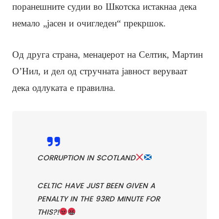
поранешните судии во Шкотска истакнаа дека
немало „јасен и очигледен“ прекршок.
Од друга страна, менаџерот на Селтик, Мартин
О’Нил, и дел од стручната јавност веруваат
дека одлуката е правилна.
CORRUPTION IN SCOTLAND
CELTIC HAVE JUST BEEN GIVEN A
PENALTY IN THE 93RD MINUTE FOR
THIS?!