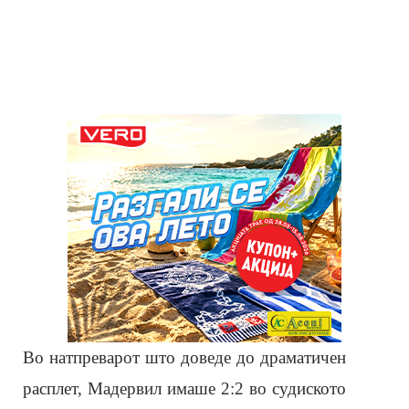
Во натпреварот што доведе до драматичен
расплет, Мадервил имаше 2:2 во судиското