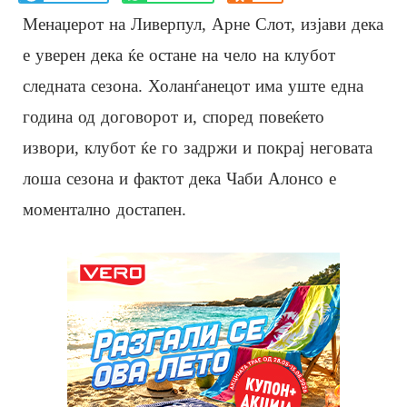
Менаџерот на Ливерпул, Арне Слот, изјави дека
е уверен дека ќе остане на чело на клубот
следната сезона. Холанѓанецот има уште една
година од договорот и, според повеќето
извори, клубот ќе го задржи и покрај неговата
лоша сезона и фактот дека Чаби Алонсо е
моментално достапен.