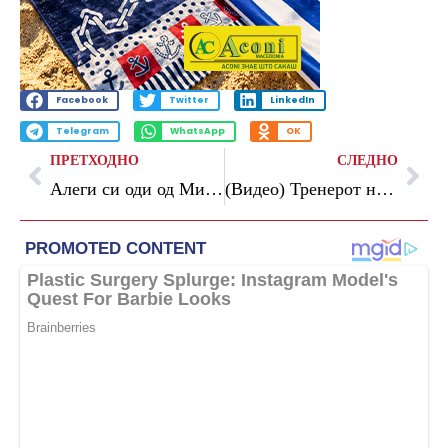
Facebook
Twitter
LinkedIn
Telegram
WhatsApp
OK
ПРЕТХОДНО
СЛЕДНО
Алеги си оди од Милан, се скарал со Ибрахимовиќ
(Видео) Тренерот на Хартс, откако Селтик во 99-та минута доби пенал за победа: Ова е одвратно