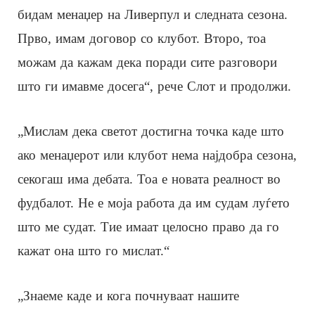
бидам менаџер на Ливерпул и следната сезона.
Прво, имам договор со клубот. Второ, тоа
можам да кажам дека поради сите разговори
што ги имавме досега“, рече Слот и продолжи.
„Мислам дека светот достигна точка каде што
ако менаџерот или клубот нема најдобра сезона,
секогаш има дебата. Тоа е новата реалност во
фудбалот. Не е моја работа да им судам луѓето
што ме судат. Тие имаат целосно право да го
кажат она што го мислат.“
„Знаеме каде и кога почнуваат нашите