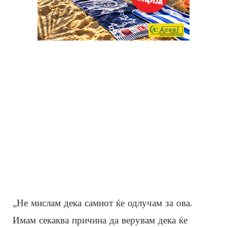
„Не мислам дека самиот ќе одлучам за ова.
Имам секаква причина да верувам дека ќе