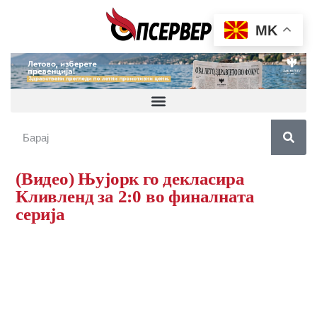
MK
(Видео) Њујорк го декласира
Кливленд за 2:0 во финалната
серија