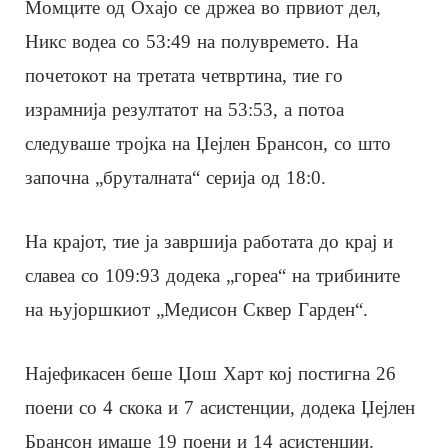
Момците од Охајо се држеа во првиот дел,
Никс водеа со 53:49 на полувремето. На
почетокот на третата четвртина, тие го
израмнија резултатот на 53:53, а потоа
следуваше тројка на Џејлен Брансон, со што
започна „бруталната“ серија од 18:0.
На крајот, тие ја завршија работата до крај и
славеа со 109:93 додека „гореа“ на трибините
на њујоршкиот „Медисон Сквер Гарден“.
Најефикасен беше Џош Харт кој постигна 26
поени со 4 скока и 7 асистенции, додека Џејлен
Брансон имаше 19 поени и 14 асистенции.