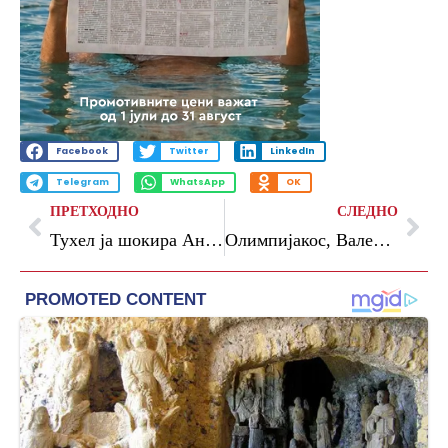
Facebook
Twitter
LinkedIn
Telegram
WhatsApp
OK
ПРЕТХОДНО
СЛЕДНО
Тухел ја шокира Англија – Неколку големи ѕвезди не се на спискот за СП
Олимпијакос, Валенсија, Реал ја сакаат титулата на Фенербахче