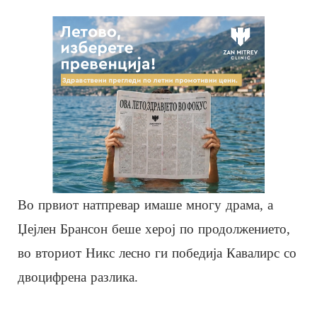
Во првиот натпревар имаше многу драма, а
Џејлен Брансон беше херој по продолжението,
во вториот Никс лесно ги победија Кавалирс со
двоцифрена разлика.