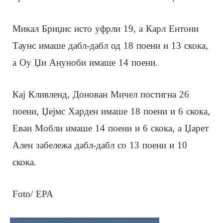
Микал Бриџис исто уфрли 19, а Карл Ентони
Таунс имаше дабл-дабл од 18 поени и 13 скока,
а Оу Џи Ануноби имаше 14 поени.
Кај Кливленд, Донован Мичел постигна 26
поени, Џејмс Харден имаше 18 поени и 6 скока,
Еван Мобли имаше 14 поени и 6 скока, а Џарет
Ален забележа дабл-дабл со 13 поени и 10
скока.
Foto/ EPA