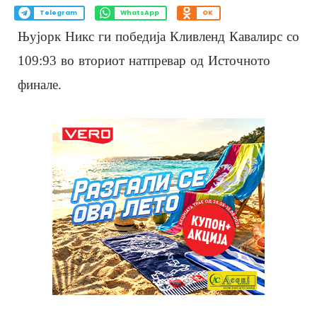
Telegram
WhatsApp
OK
Њујорк Никс ги победија Кливленд Кавалирс со
109:93 во вториот натпревар од Источното
финале.