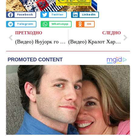
Facebook
Twitter
LinkedIn
Telegram
WhatsApp
OK
ПРЕТХОДНО
СЛЕДНО
(Видео) Њујорк го декласира Кливленд за 2:0 во финалната серија
(Видео) Кралот Харалд V ги најави Норвежаните на Светското првенство