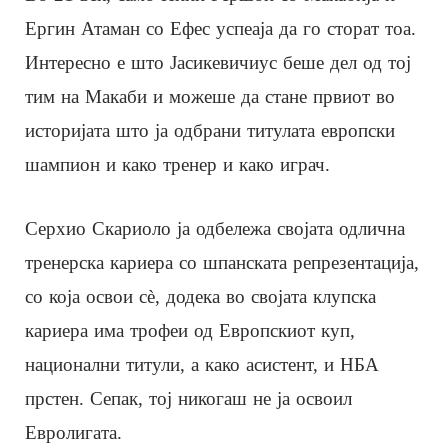
Ергин Атаман со Ефес успеаја да го сторат тоа.
Интересно е што Јасикевичиус беше дел од тој
тим на Макаби и можеше да стане првиот во
историјата што ја одбрани титулата европски
шампион и како тренер и како играч.
Серхио Скариоло ја одбележа својата одлична
тренерска кариера со шпанската репрезентација,
со која освои сè, додека во својата клупска
кариера има трофеи од Европскиот куп,
национални титули, а како асистент, и НБА
прстен. Сепак, тој никогаш не ја освоил
Евролигата.