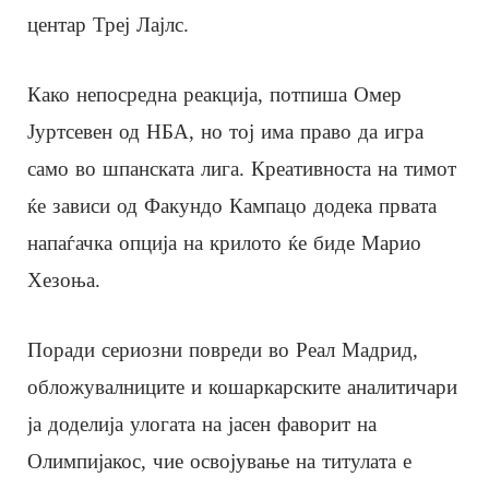
центар Треј Лајлс.
Како непосредна реакција, потпиша Омер
Јуртсевен од НБА, но тој има право да игра
само во шпанската лига. Креативноста на тимот
ќе зависи од Факундо Кампацо додека првата
напаѓачка опција на крилото ќе биде Марио
Хезоња.
Поради сериозни повреди во Реал Мадрид,
обложувалниците и кошаркарските аналитичари
ја доделија улогата на јасен фаворит на
Олимпијакос, чие освојување на титулата е