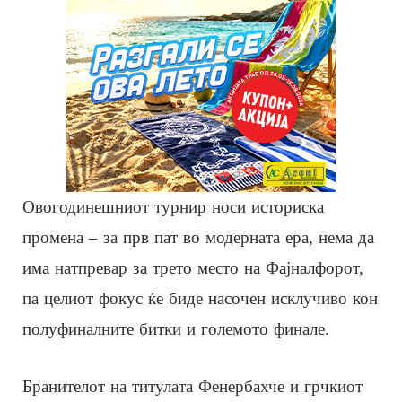
Овогодинешниот турнир носи историска
промена – за прв пат во модерната ера, нема да
има натпревар за трето место на Фајналфорот,
па целиот фокус ќе биде насочен исклучиво кон
полуфиналните битки и големото финале.
Бранителот на титулата Фенербахче и грчкиот