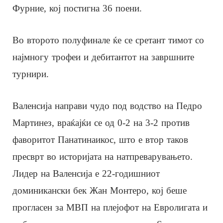
Фурние, кој постигна 36 поени.
Во второто полуфинале ќе се сретант тимот со
најмногу трофеи и дебитантот на завршните
турнири.
Валенсија направи чудо под водство на Педро
Мартинез, враќајќи се од 0-2 на 3-2 против
фаворитот Панатинаикос, што е втор таков
пресврт во историјата на натпреварувањето.
Лидер на Валенсија е 22-годишниот
доминикански бек Жан Монтеро, кој беше
прогласен за МВП на плејофот на Евролигата и