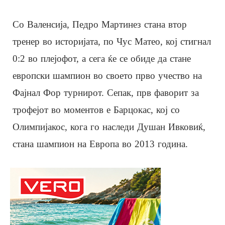
Со Валенсија, Педро Мартинез стана втор
тренер во историјата, по Чус Матео, кој стигнал
0:2 во плејофот, а сега ќе се обиде да стане
европски шампион во своето прво учество на
Фајнал Фор турнирот. Сепак, прв фаворит за
трофејот во моментов е Барцокас, кој со
Олимпијакос, кога го наследи Душан Ивковиќ,
стана шампион на Европа во 2013 година.