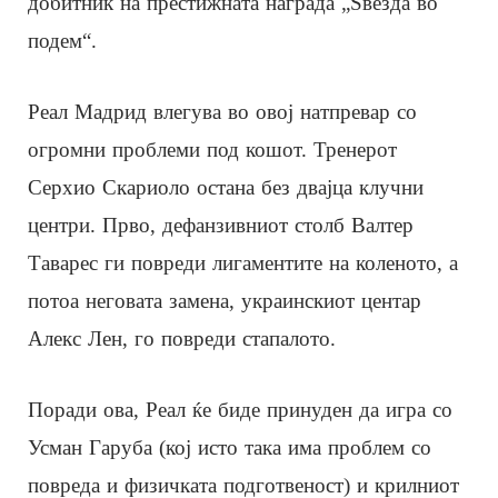
добитник на престижната награда „Ѕвезда во
подем“.
Реал Мадрид влегува во овој натпревар со
огромни проблеми под кошот. Тренерот
Серхио Скариоло остана без двајца клучни
центри. Прво, дефанзивниот столб Валтер
Таварес ги повреди лигаментите на коленото, а
потоа неговата замена, украинскиот центар
Алекс Лен, го повреди стапалото.
Поради ова, Реал ќе биде принуден да игра со
Усман Гаруба (кој исто така има проблем со
повреда и физичката подготвеност) и крилниот