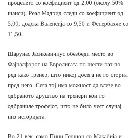
проценето со коефициент од 2,00 (околу 50%
шанси). Реал Мадрид следи со коефициент од
5,00, додека Валенсија со 9,50 и Фенербахче со
11,50.
Шарунас Јасикевичиус обезбеди место во
Фајналфорот на Евролигата по шести пат по
ред како тренер, што никој досега не го сторил
пред него. Сега тој има можност да влезе во
одбраното друштво на тренери кои го
одбраниле трофејот, што не било чест случај
низ историјата.
Во 21 век, само Пини Гершон со Макабија и