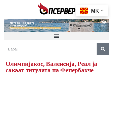
MK
Олимпијакос, Валенсија, Реал ја
сакаат титулата на Фенербахче