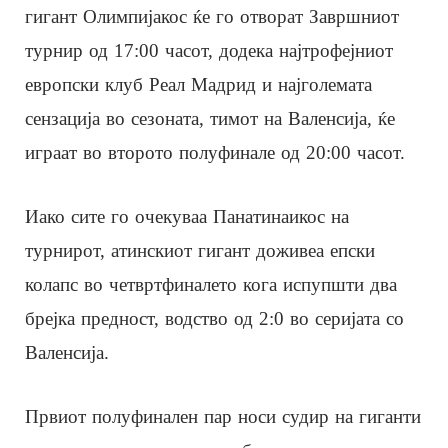
гигант Олимпијакос ќе го отворат Завршниот
турнир од 17:00 часот, додека најтрофејниот
европски клуб Реал Мадрид и најголемата
сензација во сезоната, тимот на Валенсија, ќе
играат во второто полуфинале од 20:00 часот.
Иако сите го очекуваа Панатинаикос на
турнирот, атинскиот гигант доживеа епски
колапс во четвртфиналето кога испупшти два
брејка предност, водство од 2:0 во серијата со
Валенсија.
Првиот полуфинален пар носи судир на гиганти