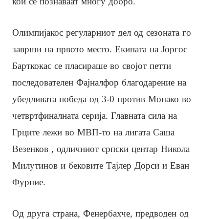
кои се познаваат многу добро.
Олимпијакос регуларниот дел од сезоната го
заврши на првото место. Екипата на Јоргос
Барткокас се пласираше во својот петти
последователен Фајналфор благодарение на
убедливата победа од 3-0 против Монако во
четвртфиналната серија. Главната сила на
Грците лежи во МВП-то на лигата Саша
Везенков , одличниот српски центар Никола
Милутинов и бековите Тајлер Дорси и Еван
Фурние.
Од друга страна, Фенербахче, предводен од