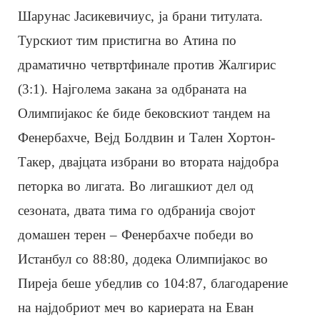
Шарунас Јасикевичиус, ја брани титулата.
Турскиот тим пристигна во Атина по
драматично четвртфинале против Жалгирис
(3:1). Најголема закана за одбраната на
Олимпијакос ќе биде бековскиот тандем на
Фенербахче, Вејд Болдвин и Тален Хортон-
Такер, двајцата избрани во втората најдобра
петорка во лигата. Во лигашкиот дел од
сезоната, двата тима го одбранија својот
домашен терен – Фенербахче победи во
Истанбул со 88:80, додека Олимпијакос во
Пиреја беше убедлив со 104:87, благодарение
на најдобриот меч во кариерата на Еван