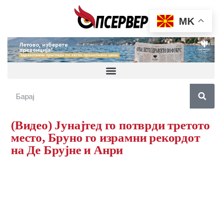
MK
(Видео) Јунајтед го потврди третото
место, Бруно го израмни рекордот
на Де Брујне и Анри