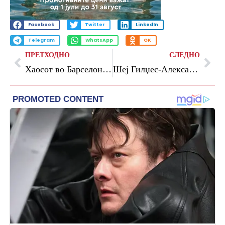
Facebook
Twitter
LinkedIn
Telegram
WhatsApp
OK
ПРЕТХОДНО
СЛЕДНО
Хаосот во Барселона заврши со победа на Диџанантонио
Шеј Гилџес-Александер е МВП