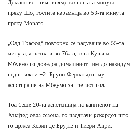
Домашниот тим поведе во петтата минута
преку Шо, гостите израмнија во 53-та минута
преку Морато.
„Олд Трафод“ повторно се радуваше во 55-та
минута, а потоа и во 76-та, кога Куња и
Мбуемо го доведоа домашниот тим до навидум
недостижни +2. Бруно Фернандеш му
асистираше на Мбеумо за третиот гол.
Тоа беше 20-та асистенција на капитенот на
Јунајтед оваа сезона, го изедначи рекордот што
го држеа Кевин де Брујне и Тиери Анри.