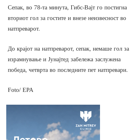
Сепак, во 78-та минута, Гибс-Вајт го постигна
вториот гол за гостите и внезе неизвесност во
натпреварот.
До крајот на натпреварот, сепак, немаше гол за
израмнување и Јунајтед забележа заслужена
победа, четврта во последните пет натпревари.
Foto/ EPA