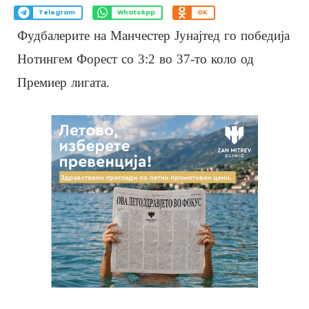
Telegram
WhatsApp
OK
Фудбалерите на Манчестер Јунајтед го победија
Нотингем Форест со 3:2 во 37-то коло од
Премиер лигата.