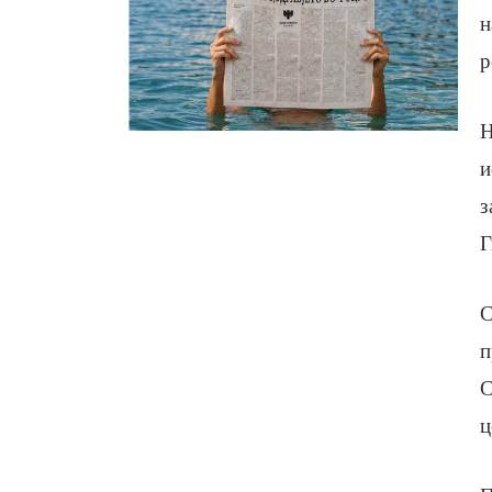
н
р
Н
и
з
Г
С
п
С
ц