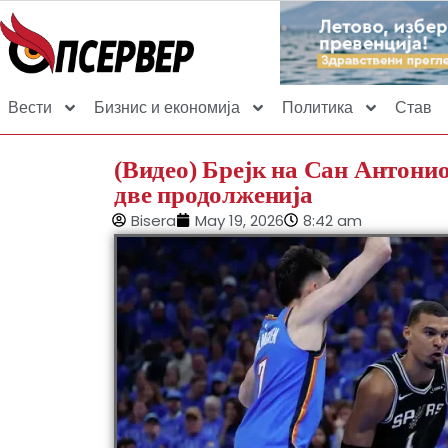
Вести
Бизнис и економија
Политика
Став
(Видео) Брејк на Сан Антони
две продолженија
Bisera
May 19, 2026
8:42 am