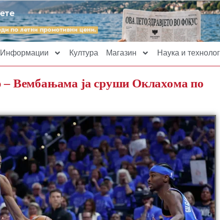
Информации
Култура
Магазин
Наука и технолог
о – Вембањама ја сруши Оклахома по