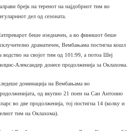
алрави брејк на теренот на најдобриот тим во
егуларниот дел од сезоната.
атпреварот беше изедначен, а во финишот беше
склучително драматичен, Вембањама постигна кошл
а водство на својот тим од 101:99, а потоа Шеј
илџис-Александер донесе продолженија за Оклахома.
ледеше доминација на Вембањама во
родолженијата, од вкупно 21 поен на Сан Антонио
парс во две продолженија, тој постигна 14 (колку и
елиот тим на Оклахома).