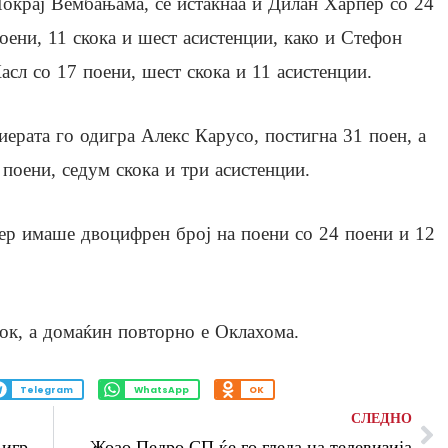
окрај Вембањама, се истакнаа и Дилан Харпер со 24
оени, 11 скока и шест асистенции, како и Стефон
асл со 17 поени, шест скока и 11 асистенции.
иерата го одигра Алекс Карусо, постигна 31 поен, а
поени, седум скока и три асистенции.
р имаше двоцифрен број на поени со 24 поени и 12
ток, а домаќин повторно е Оклахома.
Telegram
WhatsApp
OK
СЛЕДНО
Анчелоти го објави спискот, Нејмар ќе игра на СП
Жоао Педро СП ќе го гледа на телевизија