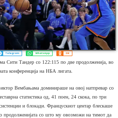
Telegram
WhatsApp
OK
ма Сити Тандер со 122:115 по две продолженија, во
ната конференција на НБА лигата.
иктор Вембањама доминираше на овој натпревар со
еставрна статистика од, 41 поен, 24 скока, по три
систенции и блокади. Францускиот центар блескаше
о продолженијата со што му овозможи на тимот да