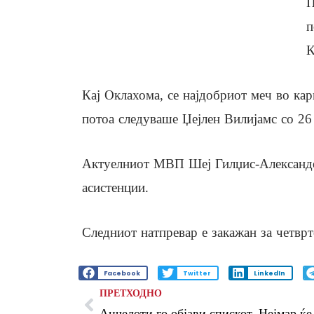
П
п
К
Кај Оклахома, се најдобриот меч во кар
потоа следуваше Џејлен Вилијамс со 26 
Актуелниот МВП Шеј Гилџис-Александе
асистенции.
Следниот натпревар е закажан за четвр
Facebook
Twitter
LinkedIn
ПРЕТХОДНО