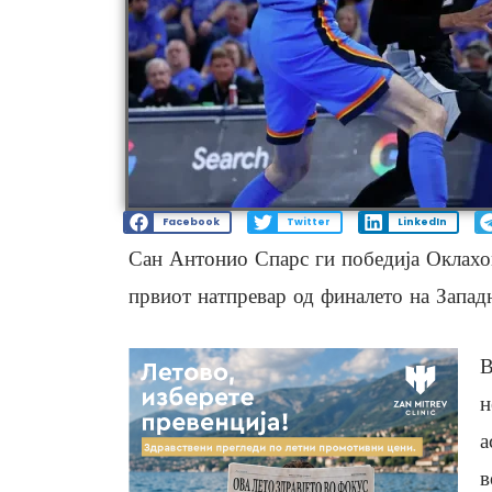
Facebook
Twitter
LinkedIn
Сан Антонио Спарс ги победија Оклахо
првиот натпревар од финалето на Запад
В
н
а
в