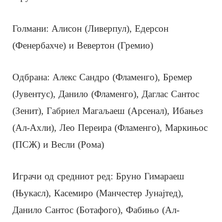
Голмани: Алисон (Ливерпул), Едерсон
(Фенербахче) и Вевертон (Гремио)
Одбрана: Алекс Сандро (Фламенго), Бремер
(Јувентус), Данило (Фламенго), Даглас Сантос
(Зенит), Габриел Магаљаеш (Арсенал), Ибањез
(Ал-Ахли), Лео Переира (Фламенго), Маркињос
(ПСЖ) и Весли (Рома)
Играчи од средниот ред: Бруно Гимараеш
(Њукасл), Касемиро (Манчестер Јунајтед),
Данило Сантос (Ботафого), Фабињо (Ал-