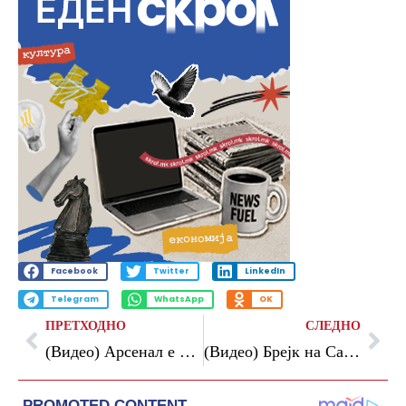
Facebook
Twitter
LinkedIn
Telegram
WhatsApp
OK
ПРЕТХОДНО
СЛЕДНО
(Видео) Арсенал е на чекор до титулата во Премиер лигата
(Видео) Брејк на Сан Антонио – Вембањама ја сруши Оклахома по две продолженија