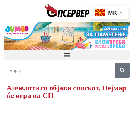
MK
Анчелоти го објави спискот, Нејмар
ќе игра на СП