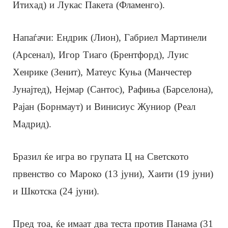
Итихад) и Лукас Пакета (Фламенго).
Напаѓачи: Ендрик (Лион), Габриел Мартинели
(Арсенал), Игор Тиаго (Брентфорд), Луис
Хенрике (Зенит), Матеус Куња (Манчестер
Јунајтед), Нејмар (Сантос), Рафиња (Барселона),
Рајан (Борнмаут) и Винисиус Жуниор (Реал
Мадрид).
Бразил ќе игра во групата Ц на Светското
првенство со Мароко (13 јуни), Хаити (19 јуни)
и Шкотска (24 јуни).
Пред тоа, ќе имаат два теста против Панама (31