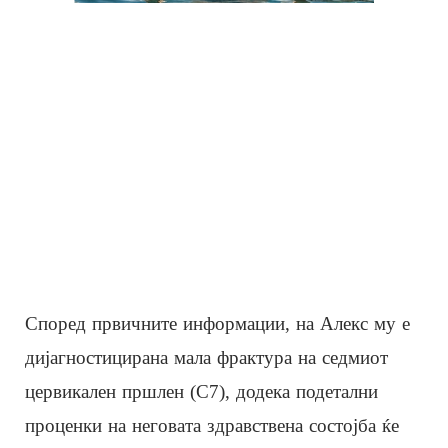
Според првичните информации, на Алекс му е
дијагностицирана мала фрактура на седмиот
цервикален пршлен (C7), додека подетални
проценки на неговата здравствена состојба ќе