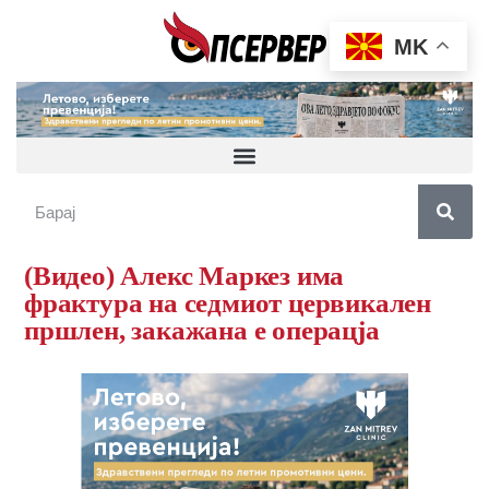
MK
(Видео) Алекс Маркез има
фрактура на седмиот цервикален
пршлен, закажана е операцја