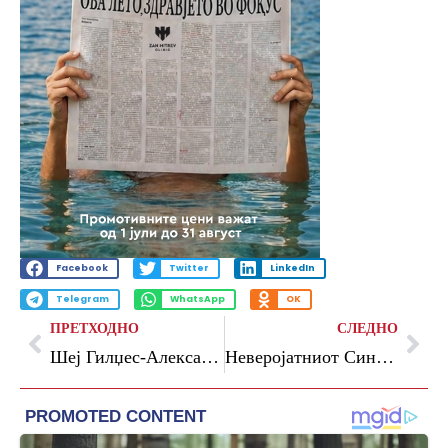
Facebook
Twitter
LinkedIn
Telegram
WhatsApp
OK
ПРЕТХОДНО
СЛЕДНО
Шеј Гилџес-Александер е МВП
Неверојатниот Синер го освои и Мастерсот во Рим