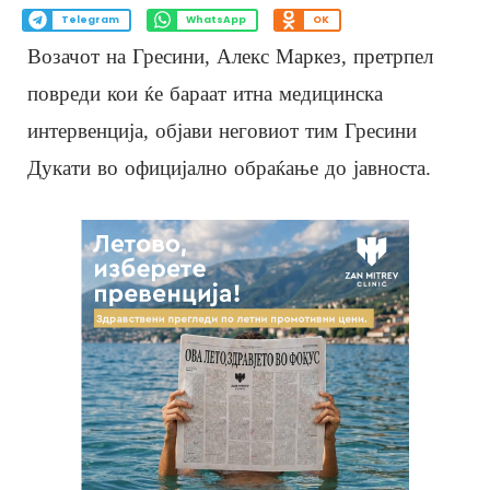
Telegram
WhatsApp
OK
Возачот на Гресини, Алекс Маркез, претрпел
повреди кои ќе бараат итна медицинска
интервенција, објави неговиот тим Гресини
Дукати во официјално обраќање до јавноста.