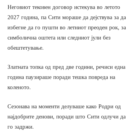
Неговиот тековен договор истекува во летото
2027 година, па Сити мораше да дејствува за да
избегне да го пушти во летниот преоден рок, за
симболична оштета или следниот јули без
обештетување.
Златната топка од пред две години, речиси една
година паузираше поради тешка повреда на
коленото.
Сезонава на моменти делуваше како Родри од
најдобрите денови, поради што Сити одлучи да
го задржи.