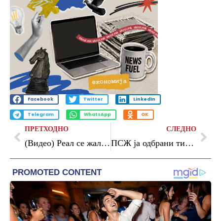
Facebook
Twitter
LinkedIn
Telegram
WhatsApp
OK
ПРЕТХОДНО
СЛЕДНО
(Видео) Реал се жали до УЕФА: Вака ни одзедоа 16 бода
ПСЖ ја одбрани титулата во Франција