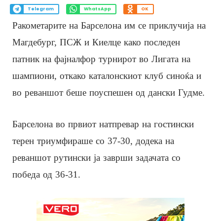
Telegram
WhatsApp
OK
Ракометарите на Барселона им се приклучија на
Магдебург, ПСЖ и Киелце како последен
патник на фајналфор турнирот во Лигата на
шампиони, откако каталонскиот клуб синоќа и
во реваншот беше поуспешен од дански Гудме.
Барселона во првиот натпревар на гостински
терен триумфираше со 37-30, додека на
реваншот рутински ја заврши задачата со
победа од 36-31.