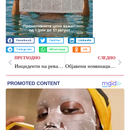
Facebook
Twitter
LinkedIn
Telegram
WhatsApp
OK
ПРЕТХОДНО
СЛЕДНО
Инциденти на реваншот во Алкмар, фудбалерите на Вест Хем ги бранеа своите навивачи
Објавени номинациите за фудбалер на сезоната во Премиер лигата, по двајца од Сити и Арсенал