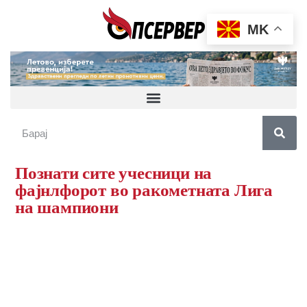
MK
Познати сите учесници на
фајнлфорот во ракометната Лига
на шампиони