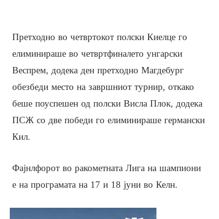
Претходно во четвртокот полски Киелце го
елиминираше во четвртфиналето унгарски
Веспрем, додека ден претходно Магдебург
обезбеди место на завршниот турнир, откако
беше поуспешен од полски Висла Плок, додека
ПСЖ со две победи го елиминираше германски
Кил.
Фајнлфорот во ракометната Лига на шампиони
е на програмата на 17 и 18 јуни во Келн.