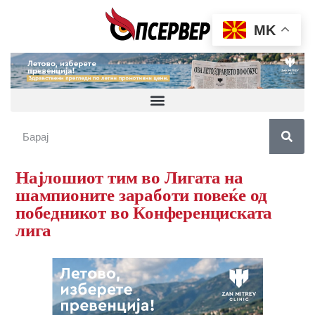
MK
Најлошиот тим во Лигата на
шампионите заработи повеќе од
победникот во Конференциската
лига