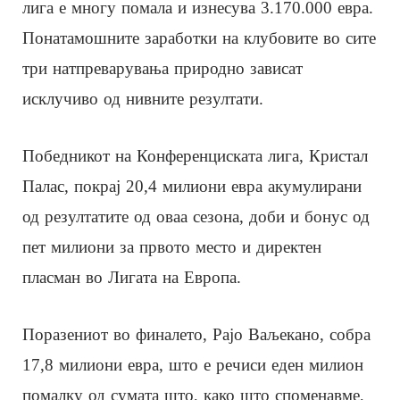
лига е многу помала и изнесува 3.170.000 евра.
Понатамошните заработки на клубовите во сите
три натпреварувања природно зависат
исклучиво од нивните резултати.
Победникот на Конференциската лига, Кристал
Палас, покрај 20,4 милиони евра акумулирани
од резултатите од оваа сезона, доби и бонус од
пет милиони за првото место и директен
пласман во Лигата на Европа.
Поразениот во финалето, Рајо Ваљекано, собра
17,8 милиони евра, што е речиси еден милион
помалку од сумата што, како што споменавме,