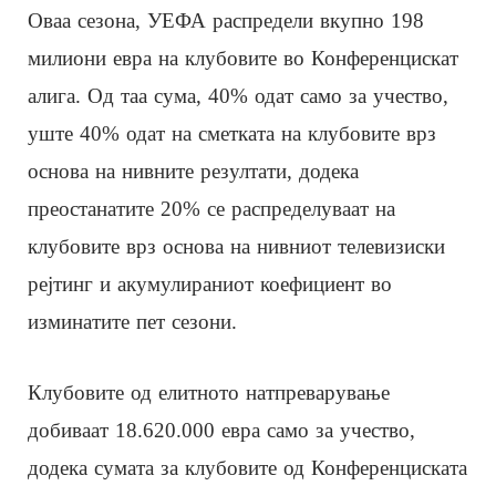
Оваа сезона, УЕФА распредели вкупно 198
милиони евра на клубовите во Конференцискат
алига. Од таа сума, 40% одат само за учество,
уште 40% одат на сметката на клубовите врз
основа на нивните резултати, додека
преостанатите 20% се распределуваат на
клубовите врз основа на нивниот телевизиски
рејтинг и акумулираниот коефициент во
изминатите пет сезони.
Клубовите од елитното натпреварување
добиваат 18.620.000 евра само за учество,
додека сумата за клубовите од Конференциската