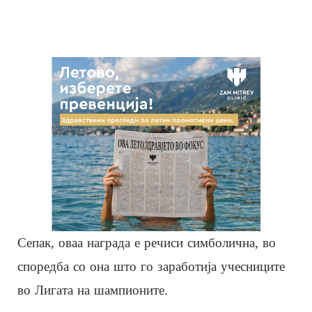
Сепак, оваа награда е речиси симболична, во
споредба со она што го заработија учесниците
во Лигата на шампионите.