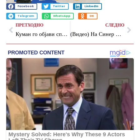
Facebook
Twitter
LinkedIn
Telegram
WhatsApp
OK
ПРЕТХОДНО
СЛЕДНО
Куман го објави спискот на Холандија за СП
(Видео) На Синер му се слоши кога сервираше за победа – Серундоло приореди сензација на Ролан Гарос