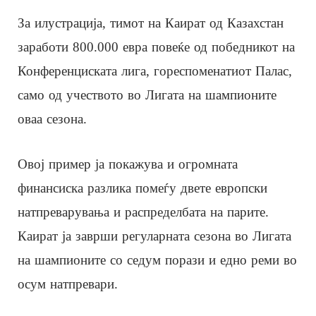
За илустрација, тимот на Каират од Казахстан
заработи 800.000 евра повеќе од победникот на
Конференциската лига, гореспоменатиот Палас,
само од учеството во Лигата на шампионите
оваа сезона.
Овој пример ја покажува и огромната
финансиска разлика помеѓу двете европски
натпреварувања и распределбата на парите.
Каират ја заврши регуларната сезона во Лигата
на шампионите со седум порази и едно реми во
осум натпревари.