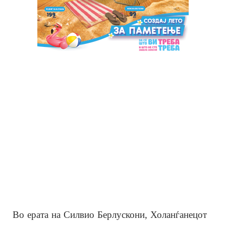
Во ерата на Силвио Берлускони, Холанѓанецот