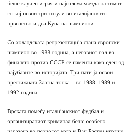
беше клучен играч и најголема ѕвезда на тимот
со кој освои три титули во италијанското
првенство и два Купа на шампиони.
Со холандската репрезентација стана европски
шампион во 1988 година, а неговиот гол во
финалето против СССР се паменти како еден од
најубавите во историјата. Три пати ја освои
престижната Златна топка – во 1988, 1989 и
1992 година.
Врската помеѓу италијанскиот фудбал и
организираниот криминал беше особено
изразена во периодот кога и Ван Бастен играше