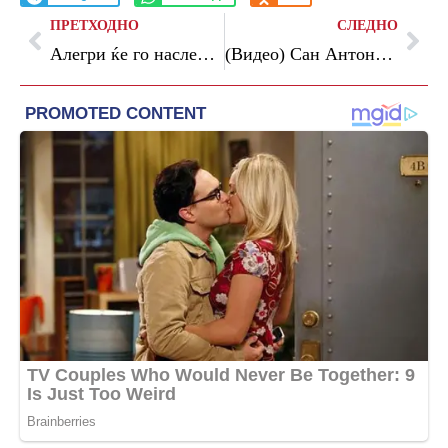
ПРЕТХОДНО
СЛЕДНО
Алегри ќе го наследи Конте во Наполи
(Видео) Сан Антонио ја декласира Оклахома, ќе се игра мајсторка во финалето на Западот