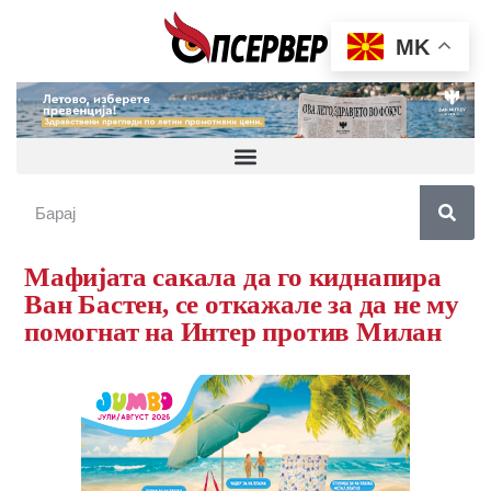
MK
Мафијата сакала да го киднапира
Ван Бастен, се откажале за да не му
помогнат на Интер против Милан