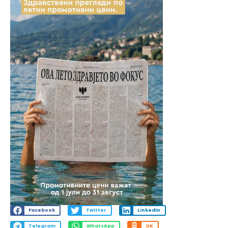
Facebook
Twitter
LinkedIn
Telegram
WhatsApp
OK