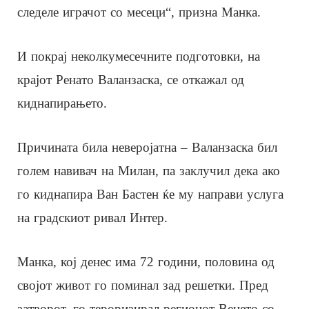
следеле играчот со месеци“, призна Манка.
И покрај неколкумесечните подготовки, на
крајот Ренато Валанзаска, се откажал од
киднапирањето.
Причината била неверојатна – Валанзаска бил
голем навивач на Милан, па заклучил дека ако
го киднапира Ван Бастен ќе му направи услуга
на градскиот ривал Интер.
Манка, кој денес има 72 години, половина од
својот живот го поминал зад решетки. Пред
затворот, го тероризирал регионот Венето со