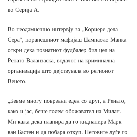
во Серија А.
Во неодамнешно интервју за „Кориере дела
Сера“, поранешниот мафијаш Џампаоло Манка
откри дека познатиот фудбалер бил цел на
Ренато Валанзаска, водачот на криминална
организација што дејствувала во регионот
Венето.
„Бевме многу поврзани еден со друг, а Ренато,
како и јас, беше голем обожавател на Милан.
Ми кажа дека планира да го киднапира Марк
ван Бастен и да побара откуп. Неговите луѓе го