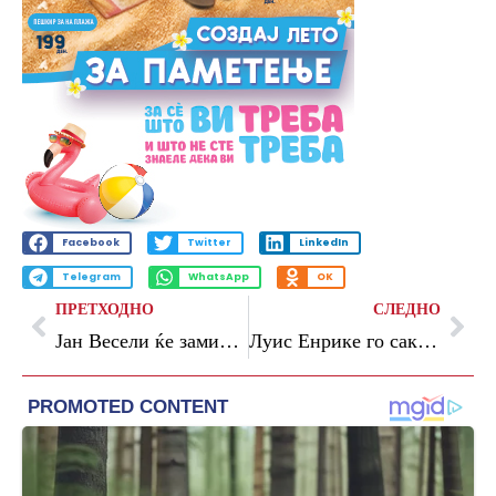
Facebook
Twitter
LinkedIn
Telegram
WhatsApp
OK
ПРЕТХОДНО
СЛЕДНО
Јан Весели ќе замина во пензија
Луис Енрике го сака Хулијан Алварез во ПСЖ