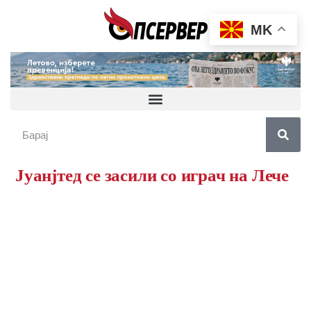
MK
Јуанјтед се засили со играч на Лече