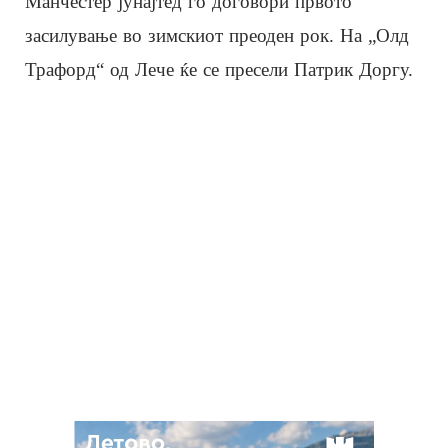
Манчестер јунајтед го договори првото
засилување во зимскиот преоден рок. На „Олд
Трафорд“ од Лече ќе се пресели Патрик Доргу.