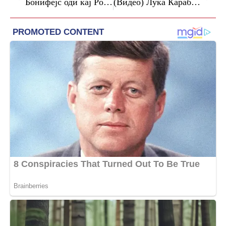
Бонифејс оди кај Роналдо и Мане – Втора најголема продажба во историјата на Баер Леверкузен
(Видео) Лука Карабатиќ го расплака Египет – Франција избори полуфинале на СП