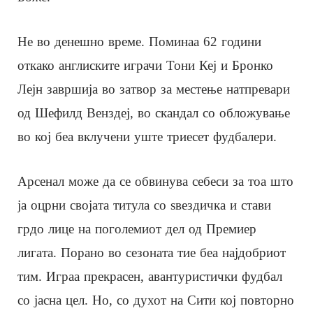
Не во денешно време. Поминаа 62 години
откако англиските играчи Тони Кеј и Бронко
Лејн завршија во затвор за местење натпревари
од Шефилд Венздеј, во скандал со обложување
во кој беа вклучени уште триесет фудбалери.
Арсенал може да се обвинува себеси за тоа што
ја оцрни својата титула со ѕвездичка и стави
грдо лице на поголемиот дел од Премиер
лигата. Порано во сезоната тие беа најдобриот
тим. Играа прекрасен, авантуристички фудбал
со јасна цел. Но, со духот на Сити кој повторно