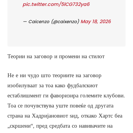
pic.twitter.com/5lCG732ya6
May 18, 2026
— Caicenzo (@caixenzo)
Теории на заговор и промени на стилот
Не е ни чудо што теориите на заговор
изобилуваат за тоа како фудбалскиот
естаблишмент ги фаворизира големите клубови.
Тоа се почувствува уште повеќе од другата
страна на Хадријановиот ѕид, откако Хартс беа
„скршени“, пред средбата со навивачите на