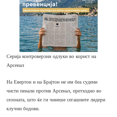
Серија контроверзни одлуки во корист на
Арсенал
На Евертон и на Брајтон не им беа судени
чисти пенали против Арсенал, претходно во
сезоната, што ќе ги чинеше сегашните лидери
клучни бодови.