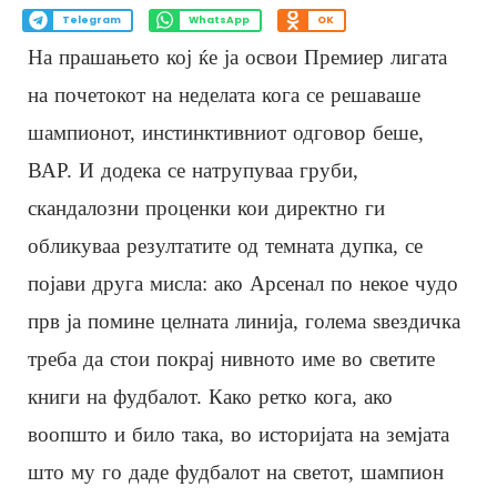
Telegram
WhatsApp
OK
На прашањето кој ќе ја освои Премиер лигата
на почетокот на неделата кога се решаваше
шампионот, инстинктивниот одговор беше,
ВАР. И додека се натрупуваа груби,
скандалозни проценки кои директно ги
обликуваа резултатите од темната дупка, се
појави друга мисла: ако Арсенал по некое чудо
прв ја помине целната линија, голема ѕвездичка
треба да стои покрај нивното име во светите
книги на фудбалот. Како ретко кога, ако
воопшто и било така, во историјата на земјата
што му го даде фудбалот на светот, шампион