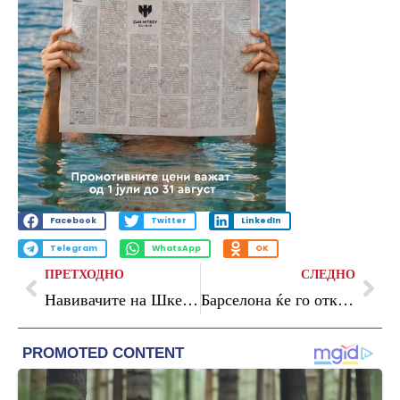
Facebook
Twitter
LinkedIn
Telegram
WhatsApp
OK
ПРЕТХОДНО
СЛЕДНО
Навивачите на Шкендија ја исвиркаа химната, а играчите не ги примија сребрените медали
Барселона ќе го откупи договорот на Рашфорд