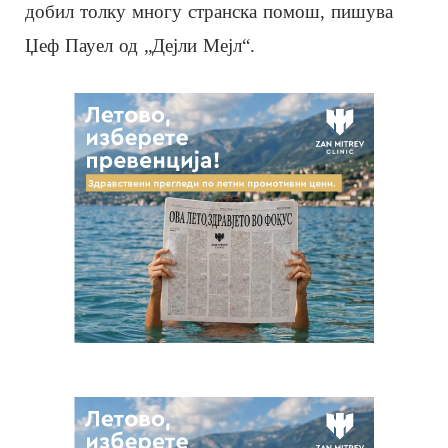
добил толку многу странска помош, пишува
Џеф Пауел од „Дејли Мејл“.