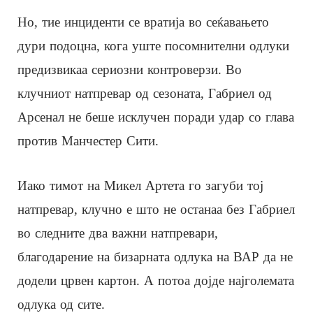
Но, тие инциденти се вратија во сеќавањето
дури подоцна, кога уште посомнителни одлуки
предизвикаа сериозни контроверзи. Во
клучниот натпревар од сезоната, Габриел од
Арсенал не беше исклучен поради удар со глава
против Манчестер Сити.
Иако тимот на Микел Артета го загуби тој
натпревар, клучно е што не останаа без Габриел
во следните два важни натпревари,
благодарение на бизарната одлука на ВАР да не
додели црвен картон. А потоа дојде најголемата
одлука од сите.