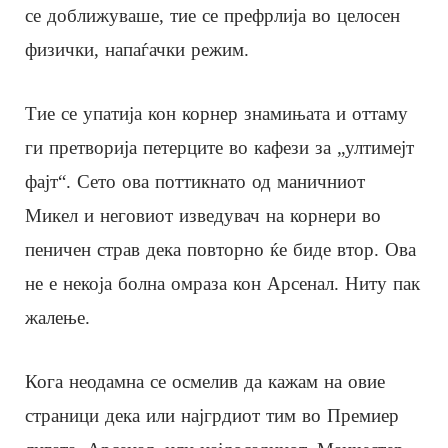
се доближуваше, тие се префрлија во целосен
физички, напаѓачки режим.
Тие се упатија кон корнер знамињата и оттаму
ги претворија петерците во кафези за „ултимејт
фајт“. Сето ова поттикнато од маничниот
Микел и неговиот изведувач на корнери во
пеничен страв дека повторно ќе биде втор. Ова
не е некоја болна омраза кон Арсенал. Ниту пак
жалење.
Кога неодамна се осмелив да кажам на овие
страници дека или најгрдиот тим во Премиер