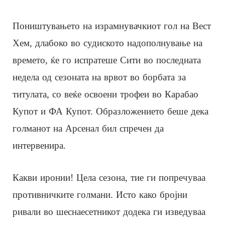
Поништувањето на израмнувачкиот гол на Вест
Хем, длабоко во судиското надополнување на
времето, ќе го испратеше Сити во последната
недела од сезоната на врвот во борбата за
титулата, со веќе освоени трофеи во Карабао
Купот и ФА Купот. Образложението беше дека
голманот на Арсенал бил спречен да
интервенира.
Какви иронии! Цела сезона, тие ги попречуваа
противничките голмани. Исто како бројни
ривали во шеснаесетникот додека ги изведуваа