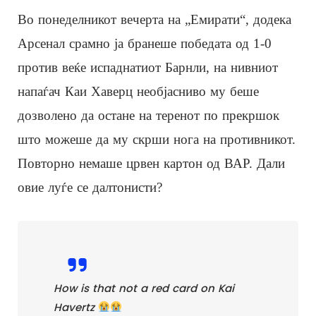
Во понеделникот вечерта на „Емирати“, додека
Арсенал срамно ја бранеше победата од 1-0
против веќе испаднатиот Барнли, на нивниот
напаѓач Каи Хаверц необјасниво му беше
дозволено да остане на теренот по прекршок
што можеше да му скрши нога на противникот.
Повторно немаше црвен картон од ВАР. Дали
овие луѓе се далтонисти?
How is that not a red card on Kai
Havertz