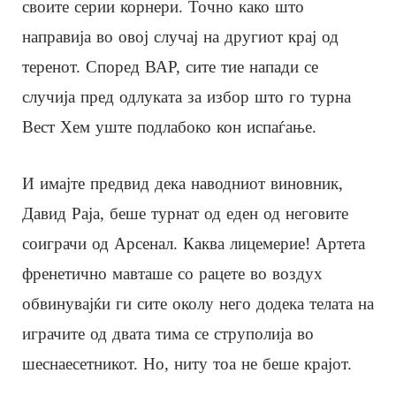
своите серии корнери. Точно како што
направија во овој случај на другиот крај од
теренот. Според ВАР, сите тие напади се
случија пред одлуката за избор што го турна
Вест Хем уште подлабоко кон испаѓање.
И имајте предвид дека наводниот виновник,
Давид Раја, беше турнат од еден од неговите
соиграчи од Арсенал. Каква лицемерие! Артета
френетично мавташе со рацете во воздух
обвинувајќи ги сите околу него додека телата на
играчите од двата тима се струполија во
шеснаесетникот. Но, ниту тоа не беше крајот.