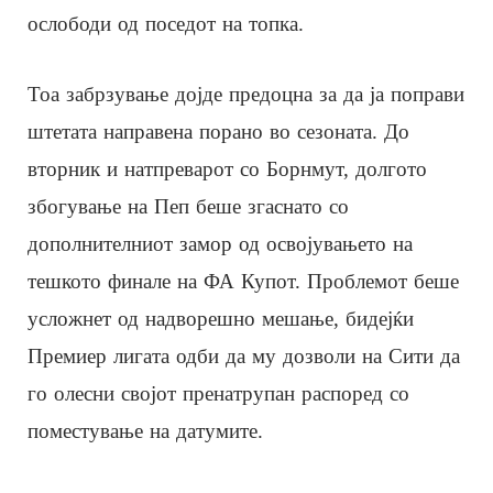
ослободи од поседот на топка.
Тоа забрзување дојде предоцна за да ја поправи
штетата направена порано во сезоната. До
вторник и натпреварот со Борнмут, долгото
збогување на Пеп беше згаснато со
дополнителниот замор од освојувањето на
тешкото финале на ФА Купот. Проблемот беше
усложнет од надворешно мешање, бидејќи
Премиер лигата одби да му дозволи на Сити да
го олесни својот пренатрупан распоред со
поместување на датумите.