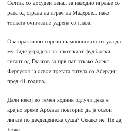
Селтик со досуден пенал за наводно играње со
рака од страна на играч на Мадервел, иако
топката очигледно удрена со глава.
Ова практично спречи шампионската титула да
му биде украдена на шкотскиот фудбалски
гигант од Глазгов за прв пат откако Алекс
Фергусон ја освои третата титула со Абердин
пред 41 година.
Дали некој во темен ходник одлучи дека е
крајно време Арсенал повторно да ја освои
лигата по дведецениска суша? Секако не. Не дај
Боже.