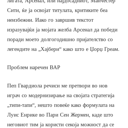
лигата, Арсенал, или најдосадниот, Манчестер
Сити, ќе ја освојат титулата, критиките беа
неизбежни. Иако го завршив текстот
изразувајќи ја мојата желба Арсенал да победи
поради моето долгогодишно пријателство со
легендите на „Хајбери“ како што е Џорџ Греам.
Проблем наречен ВАР
Пеп Гвардиола речиси ме претвори во нов
играч со модернизирање на својата стратегија
„типи-тапи“, нешто повеќе како формулата на
Луис Енрике во Пари Сен Жермен, каде што
неговиот тим ја користи секоја можност да се