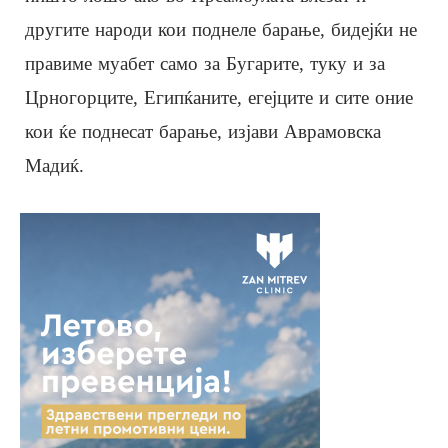
другите народи кои поднеле барање, бидејќи не
правиме муабет само за Бугарите, туку и за
Црногорците, Египќаните, егејците и сите оние
кои ќе поднесат барање, изјави Аврамовска
Мадиќ.