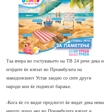
Таа вчера во гостувањето на ТВ 24 рече дека и
егејците ќе влезат во Преамбулата на
македонскиот Устав заедно со сите други
народи кои ќе поднесат барање.
-Кога ќе го видат предлогот ќе видат дека нема
ништо лошо ако во Преамбулата влезат и