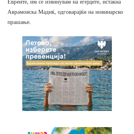
Евреите, им се извинувам на егејците, истакна
Аврамовска Мадиќ, одговарајќи на новинарско
прашање.