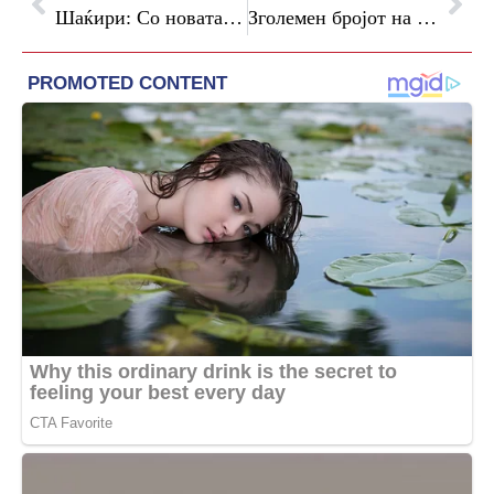
Шаќири: Со новата формула на финансирање на основното образование ќе се предвиди оброк за ученици
Зголемен бројот на туристи и на ноќевања