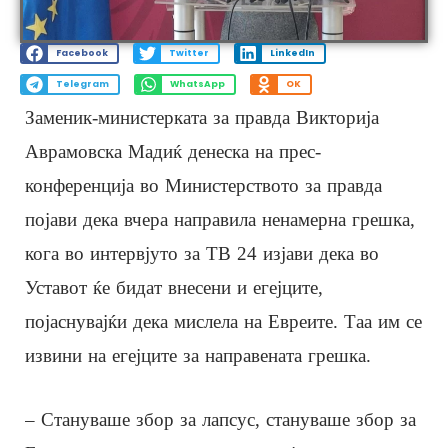
Facebook
Twitter
LinkedIn
Telegram
WhatsApp
OK
Заменик-министерката за правда Викторија
Аврамовска Мадиќ денеска на прес-
конференција во Министерството за правда
појави дека вчера направила ненамерна грешка,
кога во интервјуто за ТВ 24 изјави дека во
Уставот ќе бидат внесени и егејците,
појаснувајќи дека мислела на Евреите. Таа им се
извини на егејците за направената грешка.
– Стануваше збор за лапсус, стануваше збор за