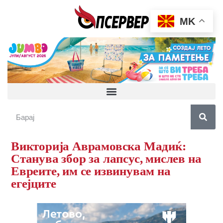
MK
Викторија Аврамовска Мадиќ:
Станува збор за лапсус, мислев на
Евреите, им се извинувам на
егејците