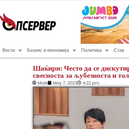
Вести
Бизнис и економија
Политика
Став
Шаќири: Често да се дискутир
свесноста за љубезноста и то
Mark
May 7, 2023
4:22 pm