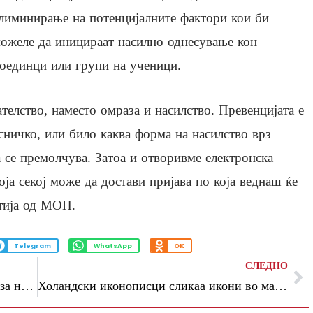
лиминирање на потенцијалните фактори кои би
ожеле да иницираат насилно однесување кон
оединци или групи на ученици.
елство, наместо омраза и насилство. Превенцијата е
сничко, или било каква форма на насилство врз
а се премолчува. Затоа и отворивме електронска
оја секој може да достави пријава по која веднаш ќе
штија од МОН.
Telegram
WhatsApp
OK
СЛЕДНО
Костадиновска-Стојчевска: Секој обид за негација на македонскиот јазик резултира со негова повеќекратна афирмација
Холандски иконописци сликаа икони во манастирскиот комплекс на Св.Јоаким Осоговски