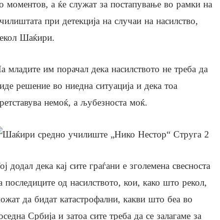
о моментов, а ќе служат за постапување во рамки на
чилиштата при детекција на случаи на насилство,
екол Шаќири.
а младите им порачал дека насилството не треба да
иде решение во ниедна ситуација и дека тоа
ретставува немоќ, а љубезноста моќ.
ој додал дека кај сите граѓани е зголемена свесноста
а последиците од насилството, кои, како што рекол,
ожат да бидат катастрофални, какви што беа во
оседна Србија и затоа сите треба да се залагаме за