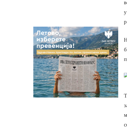
в
у
р
Н
б
п
Т
з
м
с