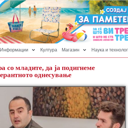
Информации
Култура
Магазин
Наука и технолог
а со младите, да ја подигнеме
лерантното однесување