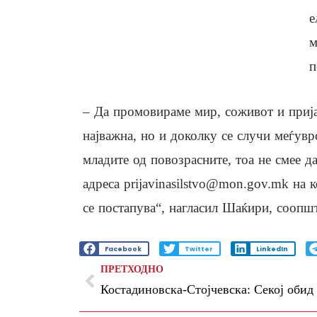
е
м
п
– Да промовираме мир, соживот и пријат
најважна, но и доколку се случи меѓувр
младите од повозрасните, тоа не смее д
адреса
prijavinasilstvo@mon.gov.mk
на к
се постапува“, нагласил Шаќири, сооп
Facebook
Twitter
LinkedIn
ПРЕТХОДНО