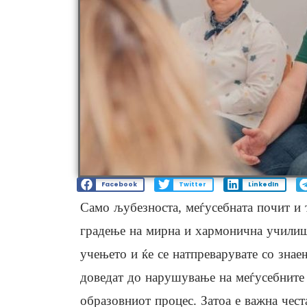
Facebook
Twitter
LinkedIn
Само љубезноста, меѓусебната почит и 
градење на мирна и хармонична училишна
учењето и ќе се натпреварувате со знае
доведат до нарушување на меѓусебните
образовниот процес. Затоа е важна чест