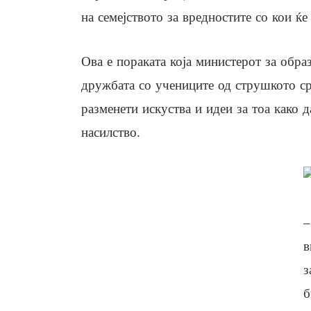
на семејството за вредностите со кои ќе
Ова е пораката која министерот за обра
дружбата со учениците од струшкото ср
разменети искуства и идеи за тоа како 
насилство.
–
в
з
б