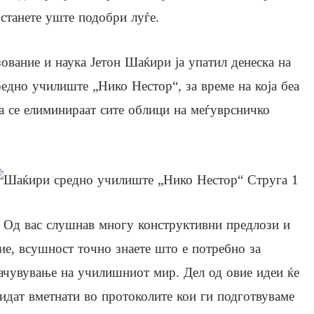
 станете уште подобри луѓе.
зование и наука Јетон Шаќири ја упатил денеска на
едно училиште „Нико Нестор“, за време на која беа
да се елиминираат сите облици на меѓуврсничко
 Од вас слушнав многу конструктивни предлози и
ие, всушност точно знаете што е потребно за
ачувување на училишниот мир. Дел од овие идеи ќе
идат вметнати во протоколите кои ги подготвуваме