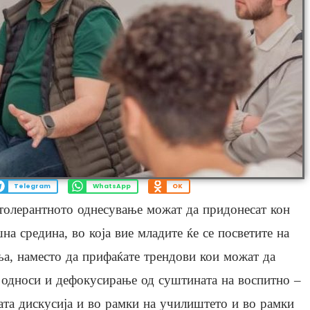
Telegram
WhatsApp
OK
толерантното однесување можат да придонесат кон
 средина, во која вие младите ќе се посветите на
ња, наместо да прифаќате трендови кои можат да
 односи и дефокусирање од суштината на воспитно –
ата дискусија и во рамки на училиштето и во рамки