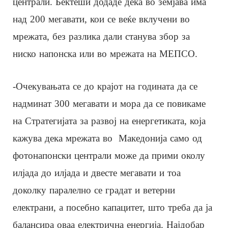
централи. Бектеши додаде дека во земјава има
над 200 мегавати, кои се веќе вклучени во
мрежата, без разлика дали станува збор за
ниско напонска или во мрежата на МЕПСО.
-Очекувањата се до крајот на годината да се
надминат 300 мегавати и мора да се повикаме
на Стратегијата за развој на енергетиката, која
кажува дека мрежата во Македонија само од
фотонапонски централи може да прими околу
илјада до илјада и двесте мегавати и тоа
доколку паралелно се градат и ветерни
електрани, а посебно капацитет, што треба да ја
балансира оваа електрична енергија. Најдобар