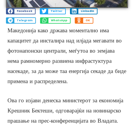
Facebook
Twitter
LinkedIn
Telegram
WhatsApp
OK
Македонија како држава моментално има
капацитет да инсталира над илјада мегавати во
фотонапонски централи, меѓутоа во земјава
нема рамномерно развиена инфрастуктура
насекаде, за да може таа енергија секаде да биде
примена и распределена.
Ова го изјави денеска министерот за економија
Крешник Бектеши, одговарајќи на новинарско
прашање на прес-конференцијата во Владата.