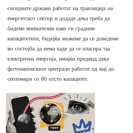
соседните држави работат на транзиција на
енергетскот сектор и додаде дека треба да
бидеме внимателни како ги градиме
капацитетите, бидејќи можеме да се доведеме
во состојба да нема каде да се пласира таа
електрична енергија, имајќи предвид дека
фотонапонските централи работат од мај до
септември со 80 отсто капацитет.