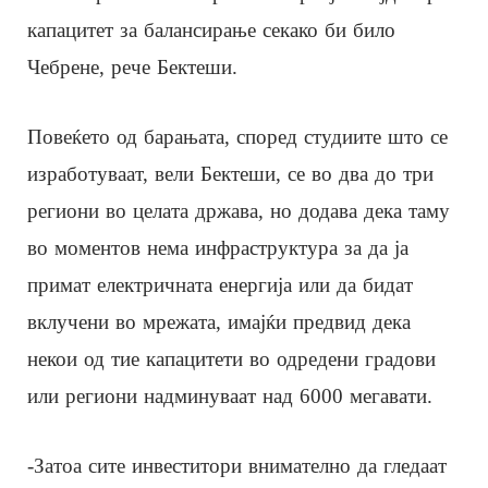
капацитет за балансирање секако би било
Чебрене, рече Бектеши.
Повеќето од барањата, според студиите што се
изработуваат, вели Бектеши, се во два до три
региони во целата држава, но додава дека таму
во моментов нема инфраструктура за да ја
примат електричната енергија или да бидат
вклучени во мрежата, имајќи предвид дека
некои од тие капацитети во одредени градови
или региони надминуваат над 6000 мегавати.
-Затоа сите инвеститори внимателно да гледаат