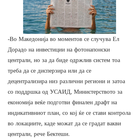
-Во Македонија во моментов се случува Ел
Дорадо на инвестиции на фотонапонски
централи, но за да биде одржлив систем тоа
треба да се дисперзира или да се
децентрализира низ различни региони и затоа
со поддршка од УСАИД, Министерството за
економија веќе подготви финален драфт на
индикативниот план, со кој ќе се стави контрола
во локациите, каде можат да се градат вакви
централи, рече Бектеши.