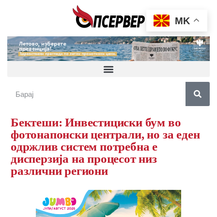
MK
Бектеши: Инвестициски бум во
фотонапонски централи, но за еден
одржлив систем потребна е
дисперзија на процесот низ
различни региони