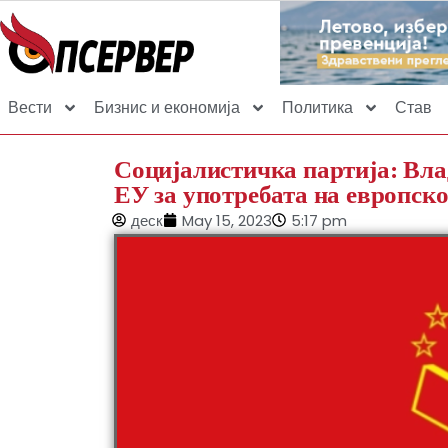
Вести
Бизнис и економија
Политика
Став
Социјалистичка партија: Влад
ЕУ за употребата на европско
деск
May 15, 2023
5:17 pm