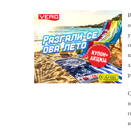
И
о
у
с
ш
з
р
С
п
г
н