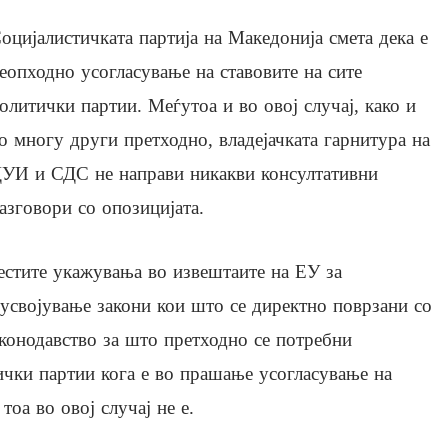
оцијалистичката партија на Македонија смета дека е
еопходно усогласување на ставовите на сите
олитички партии. Меѓутоа и во овој случај, како и
о многу други претходно, владејачката гарнитура на
УИ и СДС не направи никакви консултативни
азговори со опозицијата.
честите укажувања во извештаите на ЕУ за
 усвојување закони кои што се директно поврзани со
аконодавство за што претходно се потребни
ички партии кога е во прашање усогласување на
 тоа во овој случај не е.