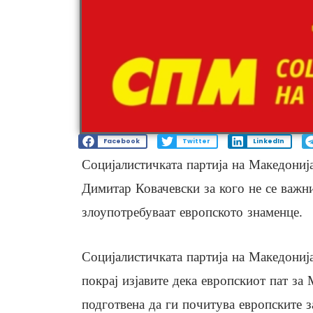
Facebook
Twitter
LinkedIn
Социјалистичката партија на Македониј
Димитар Ковачевски за кого не се важн
злоупотребуваат европското знаменце.
Социјалистичката партија на Македонија
покрај изјавите дека европскиот пат за
подготвена да ги почитува европските 