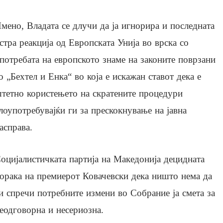
мено, Владата се длучи да ја игнорира и последната
стра реакција од Европската Унија во врска со
потребата на европското знаме на законите поврзани
о „Бехтел и Енка“ во која е искажан ставот дека е
тетно користењето на скратените процедури
лоупотребувајќи ги за прескокнување на јавна
асправа.
оцијалистичката партија на Македонија децидната
орака на премиерот Ковачевски дека ништо нема да
и спречи потребните измени во Собрание ја смета за
еодговорна и несериозна.