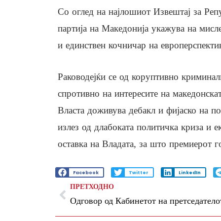
Со оглед на најлошиот Извештај за Реп
партија на Македонија укажува на мисле
и единствен кочничар на европерспекти
Раководејќи се од коруптивно кримина
спротивно на интересите на македонскат
Власта доживува дебакл и фијаско на п
излез од длабоката политичка криза и 
оставка на Владата, за што премиерот г
Facebook
Twitter
LinkedIn
ПРЕТХОДНО