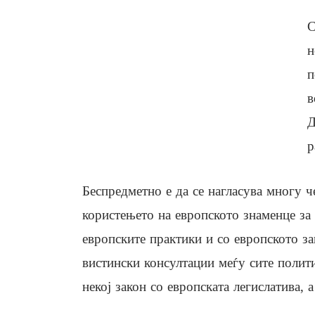
С
н
п
в
Д
р
Беспредметно е да се нагласува многу 
користењето на европското знаменце за
европските практики и со европското з
вистински консултации меѓу сите полит
некој закон со европската легислатива, а