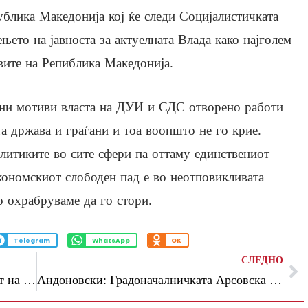
ублика Македонија кој ќе следи Социјалистичката
њето на јавноста за актуелната Влада како најголем
вите на Репиблика Македонија.
лни мотиви власта на ДУИ и СДС отворено работи
а држава и граѓани и тоа воопшто не го крие.
олитиките во сите сфери па оттаму единствениот
економскиот слободен пад е во неотповикливата
о охрабруваме да го стори.
Telegram
WhatsApp
OK
СЛЕДНО
Одговор од Кабинетот на претседателот на Собранието Џафери на отвореното писмо од Велјаноски:
Андоновски: Градоначалничката Арсовска тајно ги исплатила долговите кон приватните превозници, но нов договор не потпишува и градот го држи во клинч