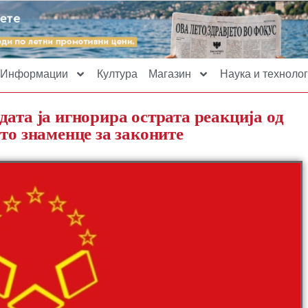
Информации
Култура
Магазин
Наука и технолог
ата ја игнорира острата реакција од
то знаменце за законите