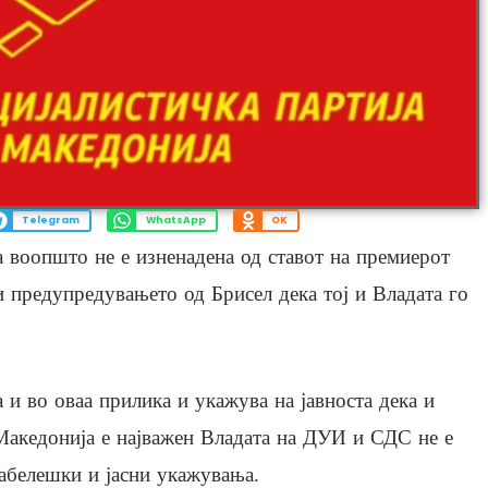
Telegram
WhatsApp
OK
а воопшто не е изненадена од ставот на премиерот
и предупредувањето од Брисел дека тој и Владата го
 и во оваа прилика и укажува на јавноста дека и
 Македонија е најважен Владата на ДУИ и СДС не е
забелешки и јасни укажувања.