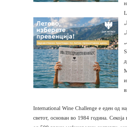
н
L
„
„
„
S
д
M
и
в
International Wine Challenge е еден од 
светот, основан во 1984 година. Секоја 