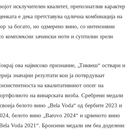
својот исклучителен квалитет, препознатлив карактер
ценката е дека претставува одлична комбинација на
бор за богато, но одмерено вино, со интензивни
о комплексни зачински ноти и суптилни зрели
окрај ова највисоко признание, „Тиквеш“ оствари и
ерија значајни резултати кои ја потврдуваат
онзистентноста на квалитативниот опсег на
ортфолиото на винарската визба. Сребрени медали
своија белото вино „Bela Voda“ од бербите 2023 и
024, белото вино „Barovo 2024“ и црвеното вино
Bela Voda 2021“. Бронзени медали им беа доделени