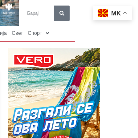
MK
ија
Свет
Спорт