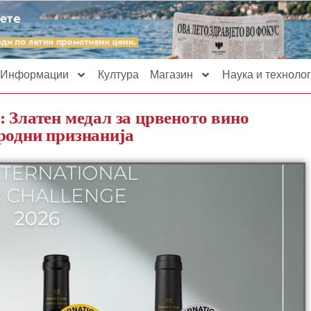
Информации
Култура
Магазин
Наука и технолог
: Златен медал за црвеното вино
родни признанија