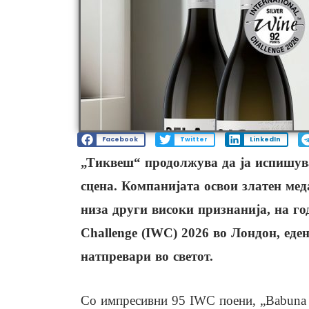
Facebook
Twitter
LinkedIn
„Тиквеш“ продолжува да ја испишува
сцена. Компанијата освои златен мед
низа други високи признанија, на го
Challenge (IWC) 2026 во Лондон, еде
натпревари во светот.
Со импресивни 95 IWC поени, „Babuna R