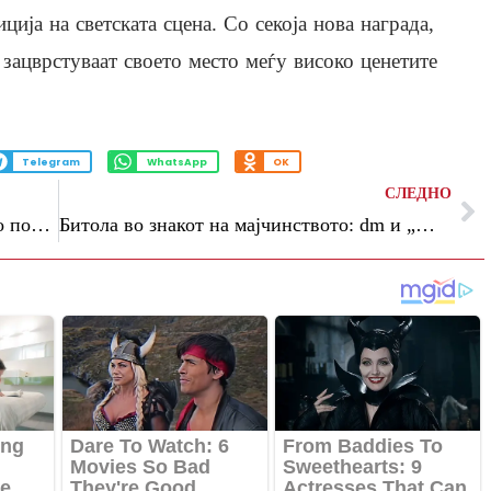
ција на светската сцена. Со секоја нова награда,
зацврстуваат своето место меѓу високо ценетите
Telegram
WhatsApp
OK
СЛЕДНО
Firestarter 2026: Корисничкото искуство повеќе не е функција – тоа е бизнис стратегија
Битола во знакот на мајчинството: dm и „Матрона“ ги собраа идните родители на едукативна средба со стручни лица