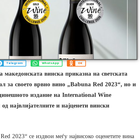
Telegram
WhatsApp
OK
 македонската винска приказна на светската
ал за своето врвно вино „Babuna Red 2023“, но и
динешното издание на International Wine
н од највлијателните и најценети вински
ed 2023“ се издвои меѓу највисоко оценетите вина