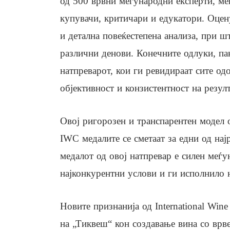
од 500 врвни меѓународни експерти, меѓ
купувачи, критичари и едукатори. Оцен
и детална повеќестепена анализа, при ш
различни денови. Конечните одлуки, па
натпреварот, кои ги ревидираат сите од
објективност и конзистентност на резулт
Овој ригорозен и транспарентен модел 
IWC медалите се сметаат за едни од најр
медалот од овој натпревар е силен меѓу
најконкурентни услови и ги исполнило н
Новите признанија од International Win
на „Тиквеш“ кон создавање вина со врве