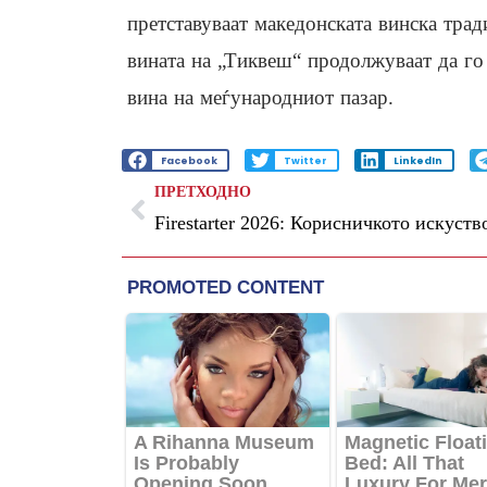
претставуваат македонската винска тради
вината на „Тиквеш“ продолжуваат да го 
вина на меѓународниот пазар.
Facebook
Twitter
LinkedIn
ПРЕТХОДНО