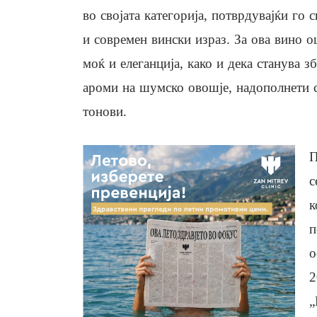
во својата категорија, потврдувајќи го 
и современ вински израз. За ова вино о
моќ и елеганција, како и дека станува з
ароми на шумско овошје, надополнети с
тонови.
П
с
к
п
о
2
„