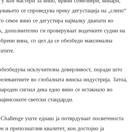
у кои мастери за вино, врвни сомелиери, винари,
увањето се спроведува преку дегустација на „слепо“
то секое вино се дегустира најмалку двапати во
к, дополнително ги проверуваат водечките судии на
обрени вина, со цел да се обезбеди максимална
атите.
обезбедува исклучителна доверливост, поради што
елевантните во глобалната винска индустрија. Затоа,
народен сигнал дека едно вино се истакнало во
ајвисоките светски стандарди.
e Challenge уште еднаш ја потврдуваат посветеноста
н и препознатлив квалитет, кои достојно ја