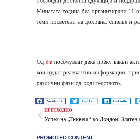
обезбедат достапна едукација и поддршк
Минатата година беа организирани 11 о
теми посветени на дохрана, спиење и ра
Од
посочуваат дека преку вакви акт
dm
кои нудат релевантни информации, прис
различни фази од родителството.
Facebook
Twitter
LinkedIn
ПРЕТХОДНО