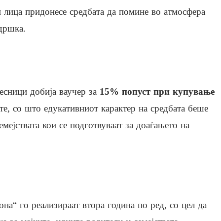
 лица придонесе средбата да помине во атмосфера
дршка.
есници добија ваучер за
15% попуст при купување
е, со што едукативниот карактер на средбата беше
мејствата кои се подготвуваат за доаѓањето на
на“ го реализираат втора година по ред, со цел да