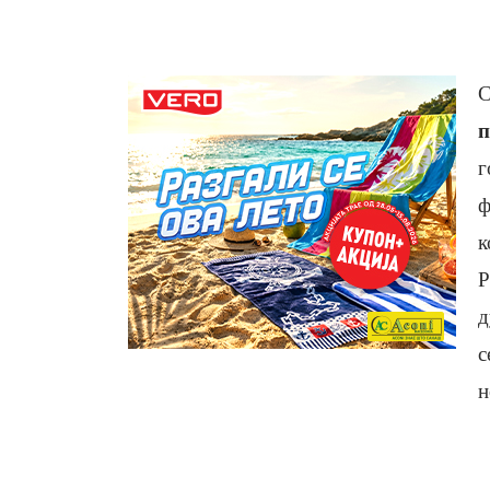
С
п
г
ф
к
Р
д
с
н