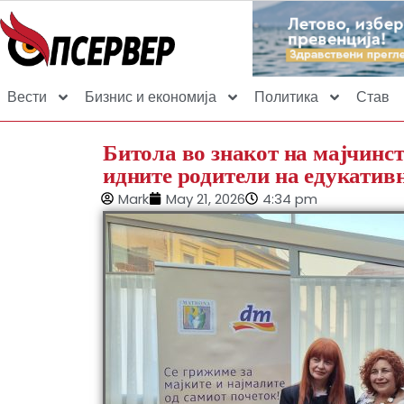
Вести
Бизнис и економија
Политика
Став
Битола во знакот на мајчинс
идните родители на едукативн
Mark
May 21, 2026
4:34 pm