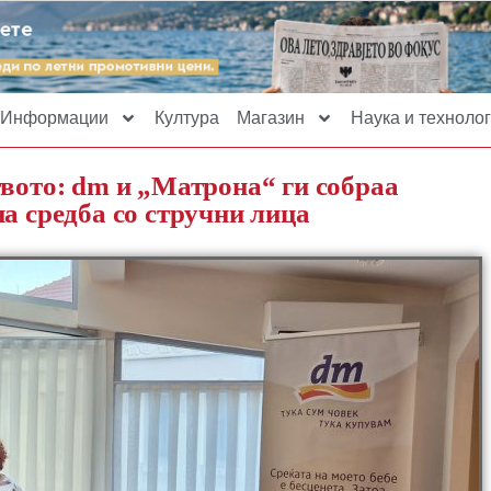
Информации
Култура
Магазин
Наука и технолог
твото: dm и „Матрона“ ги собраа
а средба со стручни лица