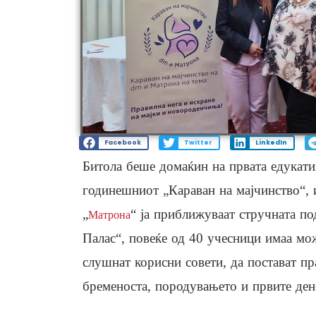
Facebook
Twitter
LinkedIn
Битола беше домаќин на првата едукати
годинешниот „Караван на мајчинство“, 
„
“ ја приближуваат стручната п
Матрона
Палас“, повеќе од 40 учесници имаа мо
слушнат корисни совети, да постават пр
бременоста, породувањето и првите ден