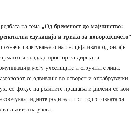
редбата на тема
„Од бременост до мајчинство:
ренатална едукација и грижа за новороденчето“
о означи излегувањето на иницијативата од онлајн
орматот и создаде простор за директна
омуникација меѓу учесниците и стручните лица.
азговорот се одвиваше во отворен и охрабрувачки
ух, со фокус на реалните прашања и дилеми со кои
е соочуваат идните родители при подготовката за
овата животна улога.