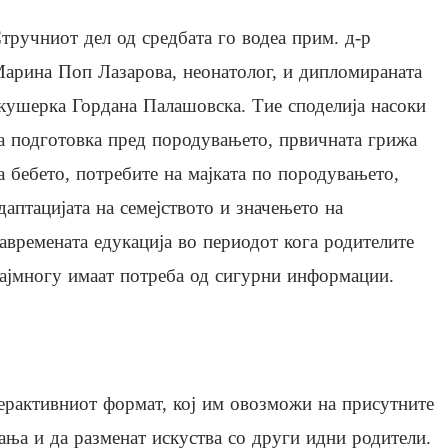
тручниот дел од средбата го водеа прим. д-р
арина Поп Лазарова, неонатолог, и дипломираната
кушерка Гордана Палашовска. Тие споделија насоки
а подготовка пред породувањето, првичната грижа
а бебето, потребите на мајката по породувањето,
даптацијата на семејството и значењето на
авремената едукација во периодот кога родителите
ајмногу имаат потреба од сигурни информации.
ерактивниот формат, кој им овозможи на присутните
ања и да разменат искуства со други идни родители.