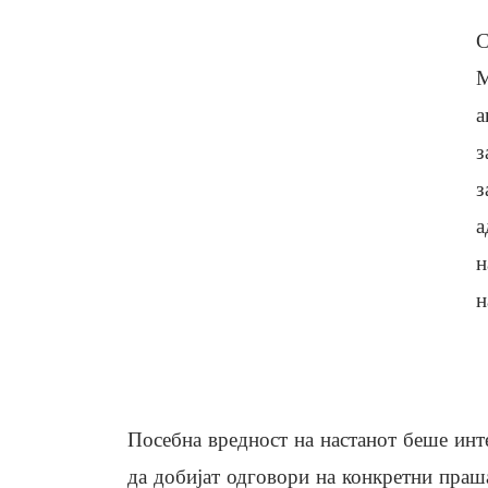
С
М
а
з
з
а
н
н
Посебна вредност на настанот беше инт
да добијат одговори на конкретни праш