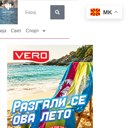
MK
ија
Свет
Спорт