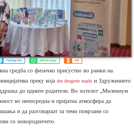
Telegram
WhatsApp
OK
вна средба со физичко присуство во рамки на
иницијатива преку која
и Здружението
dm drogerie markt
оддршка до идните родители. Во хотелот „Милениум
жност во непосредна и пријатна атмосфера да
ашања и да разговараат за теми поврзани со
ови со новороденчето.