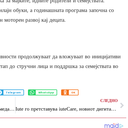
а за мајките, идните родители и семејствата.
нлајн обуки, а годинашната програма започна со
н моторен развој кај децата.
ивности продолжуваат да вложуваат во иницијативи
тап до стручни лица и поддршка за семејствата во
Telegram
WhatsApp
OK
СЛЕДНО
Успех на „Тиквеш“ во Лондон: Златен медал за црвеното вино „Babuna 2023“ и нови меѓународни признанија
Iute го претставува iuteCare, новиот дигитален стандард во патничкото осигурување