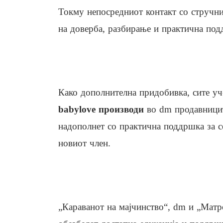
Токму непосредниот контакт со стручни
на доверба, разбирање и практична под
Како дополнителна придобивка, сите уч
babylove производи
во dm продавницит
надополнет со практична поддршка за се
новиот член.
„Караванот на мајчинство“, dm и „Матро