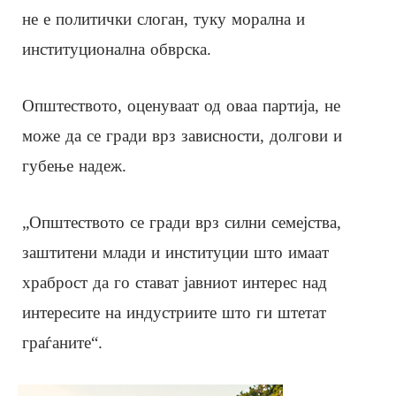
не е политички слоган, туку морална и
институционална обврска.
Општеството, оценуваат од оваа партија, не
може да се гради врз зависности, долгови и
губење надеж.
„Општеството се гради врз силни семејства,
заштитени млади и институции што имаат
храброст да го стават јавниот интерес над
интересите на индустриите што ги штетат
граѓаните“.