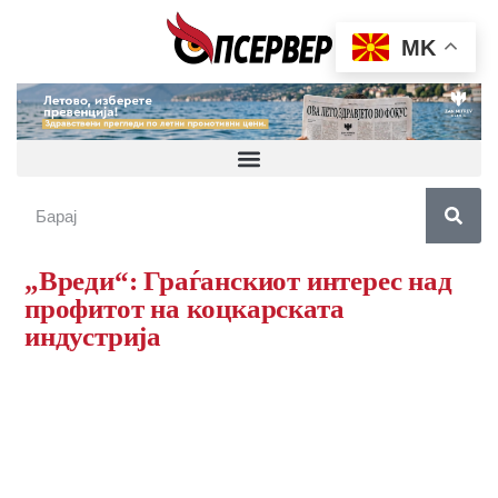
MK
„Вреди“: Граѓанскиот интерес над
профитот на коцкарската
индустрија