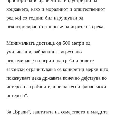
простори од влијанието на индустријата на
коцкањето, како и моралниот и општествениот
ред кој со години бил нарушуван од
неконтролираното ширење на игрите на среќа.
Минималната дистанца од 500 метри од
училиштата, забраната за агресивно
рекламирање на игрите на среќа и новите
законски ограничувања се конкретни мерки што
покажуваат дека државата конечно дејствува во
интерес на граѓаните, а не на тесни финансиски
интереси“.
За „Вреди“, заштитата на семејството и младите