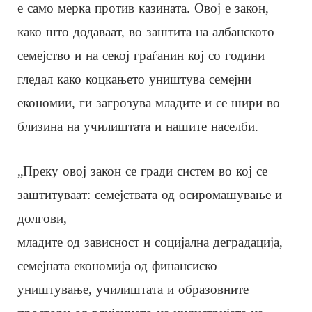
е само мерка против казината. Овој е закон,
како што додаваат, во заштита на албанското
семејство и на секој граѓанин кој со години
гледал како коцкањето уништува семејни
економии, ги загрозува младите и се шири во
близина на училиштата и нашите населби.
„Преку овој закон се гради систем во кој се
заштитуваат: семејствата од осиромашување и
долгови,
младите од зависност и социјална деградација,
семејната економија од финансиско
уништување, училиштата и образовните