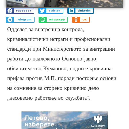
Facebook
Twitter
LinkedIn
Telegram
WhatsApp
OK
Одделот за внатрешна контрола,
криминалистички истраги и професионални
стандарди при Министерството за внатрешни
работи до надлежното Основно јавно
обвинителство Куманово, поднесе кривична
пријава против М.П. поради постоење основи
на сомнение за сторено кривично дело
„несовесно работење во службата“.