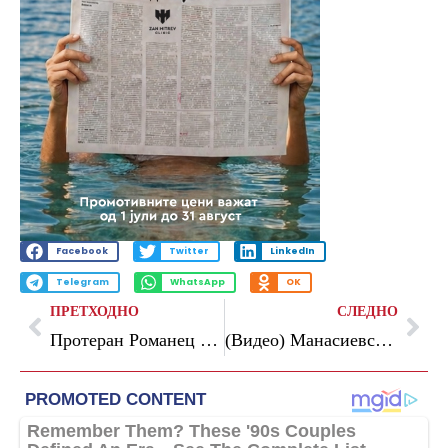
Facebook
Twitter
LinkedIn
Telegram
WhatsApp
OK
ПРЕТХОДНО
СЛЕДНО
Протеран Романец од Македонија кој продал прибор за 970 евра лажејќи дека е бренд
(Видео) Манасиевски: Филипче беше фатен во „Крвави тендери”, набавка вредна 35 милиони евра, тој нема кредибилитет, да си поднесе оставка