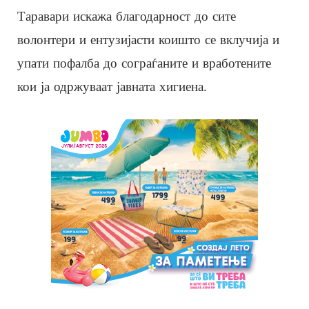
Таравари искажа благодарност до сите
волонтери и ентузијасти коишто се вклучија и
упати пофалба до сограѓаните и вработените
кои ја одржуваат јавната хигиена.