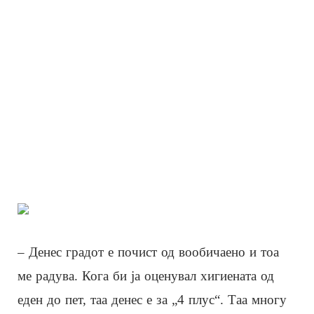
– Денес градот е почист од вообичаено и тоа
ме радува. Кога би ја оценувал хигиената од
еден до пет, таа денес е за „4 плус“. Таа многу