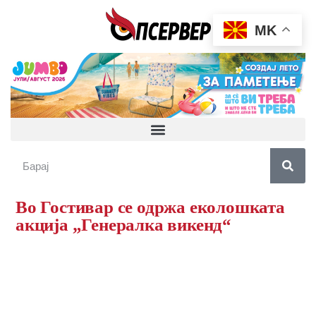
MK
Во Гостивар се одржа еколошката
акција „Генералка викенд“