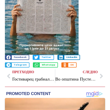
Facebook
Twitter
LinkedIn
Telegram
WhatsApp
OK
ПРЕТХОДНО
СЛЕДНО
Гостиварец грабнал малолетничка од Струга
Во општина Пустец двајца кандидати за градоначалник, 97 за 15 членови во општинскиот совет