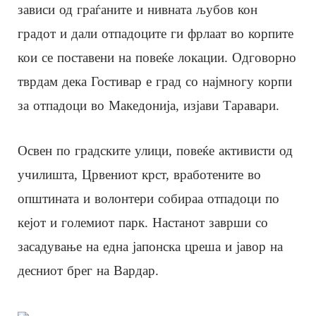
зависи од граѓаните и нивната љубов кон
градот и дали отпадоците ги фрлаат во корпите
кои се поставени на повеќе локации. Одговорно
тврдам дека Гостивар е град со најмногу корпи
за отпадоци во Македонија, изјави Таравари.
Освен по градските улици, повеќе активисти од
училишта, Црвениот крст, вработените во
општината и волонтери собираа отпадоци по
кејот и големиот парк. Настанот заврши со
засадување на една јапонска цреша и јавор на
десниот брег на Вардар.