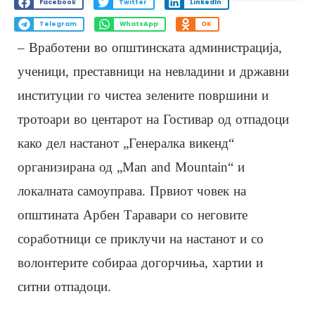
Facebook
Twitter
LinkedIn
Telegram
WhatsApp
OK
– Вработени во општинската администрација,
ученици, преставници на невладини и државни
институции го чистеа зелените површини и
тротоари во центарот на Гостивар од отпадоци
како дел настанот „Генералка викенд“
организирана од „Man and Mountain“ и
локалната самоуправа. Првиот човек на
општината Арбен Таравари со неговите
соработници се приклучи на настанот и со
волонтерите собираа догорчиња, хартии и
ситни отпадоци.