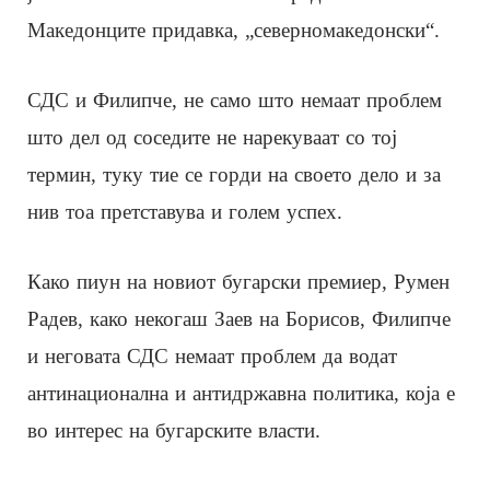
Македонците придавка, „северномакедонски“.
СДС и Филипче, не само што немаат проблем
што дел од соседите не нарекуваат со тој
термин, туку тие се горди на своето дело и за
нив тоа претставува и голем успех.
Како пиун на новиот бугарски премиер, Румен
Радев, како некогаш Заев на Борисов, Филипче
и неговата СДС немаат проблем да водат
антинационална и антидржавна политика, која е
во интерес на бугарските власти.