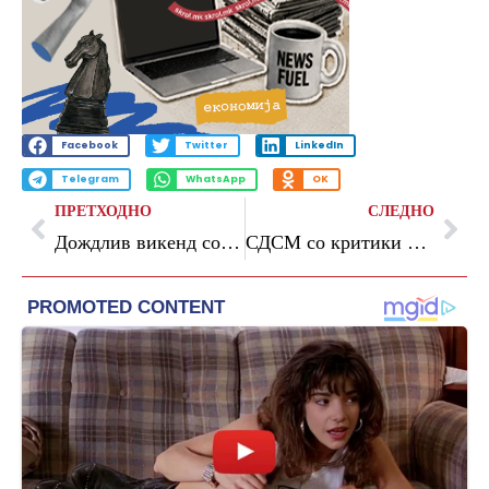
Facebook
Twitter
LinkedIn
Telegram
WhatsApp
OK
ПРЕТХОДНО
СЛЕДНО
Дождлив викенд со грмежи и засилен ветер
СДСМ со критики кон власта за реформската агенда и европските интеграции