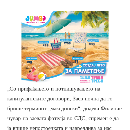
„Со прифаќањето и потпишувањето на
капитулантските договори, Заев почна да го
брише терминот „македонски“, додека Филипче
чувар на заевата фотелја во СДС, спремен е да
ја впише непостоечката и навредлива за нас