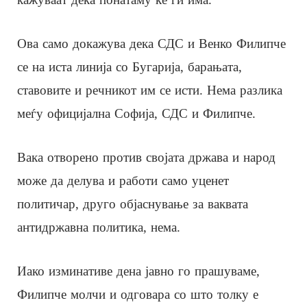
Ова само докажува дека СДС и Венко Филипче
се на иста линија со Бугарија, барањата,
ставовите и речникот им се исти. Нема разлика
меѓу официјална Софија, СДС и Филипче.
Вака отворено против својата држава и народ
може да делува и работи само уценет
политичар, друго објаснување за ваквата
антидржавна политика, нема.
Иако изминативе дена јавно го прашуваме,
Филипче молчи и одговара со што толку е