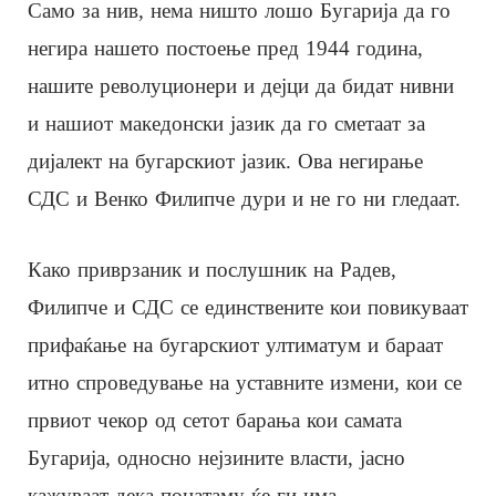
Само за нив, нема ништо лошо Бугарија да го
негира нашето постоење пред 1944 година,
нашите револуционери и дејци да бидат нивни
и нашиот македонски јазик да го сметаат за
дијалект на бугарскиот јазик. Ова негирање
СДС и Венко Филипче дури и не го ни гледаат.
Како приврзаник и послушник на Радев,
Филипче и СДС се единствените кои повикуваат
прифаќање на бугарскиот ултиматум и бараат
итно спроведување на уставните измени, кои се
првиот чекор од сетот барања кои самата
Бугарија, односно нејзините власти, јасно
кажуваат дека понатаму ќе ги има.