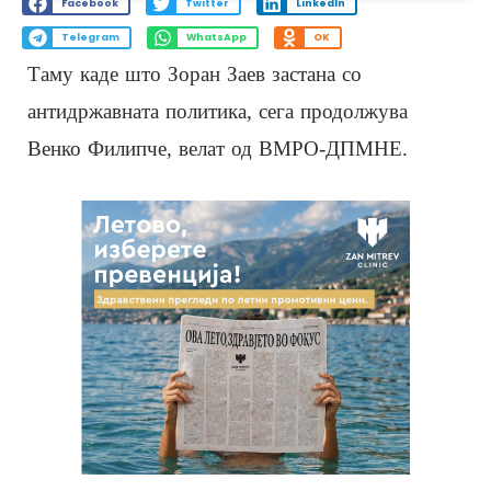
Facebook
Twitter
LinkedIn
Telegram
WhatsApp
OK
Таму каде што Зоран Заев застана со
антидржавната политика, сега продолжува
Венко Филипче, велат од ВМРО-ДПМНЕ.