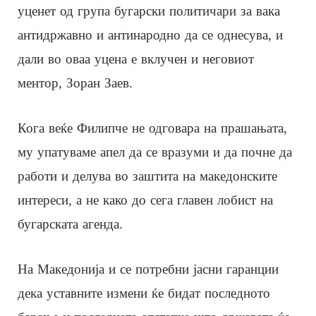
уценет од група бугарски политичари за вака
антидржавно и антинародно да се однесува, и
дали во оваа уцена е вклучен и неговиот
ментор, Зоран Заев.
Кога веќе Филипче не одговара на прашањата,
му упатуваме апел да се вразуми и да почне да
работи и делува во заштита на македонските
интереси, а не како до сега главен лобист на
бугарската агенда.
На Македонија и се потребни јасни гаранции
дека уставните измени ќе бидат последното