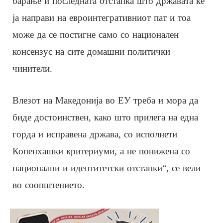
барање и последната отстапка што државата ќе
ја направи на евроинтегративниот пат и тоа
може да се постигне само со национален
консензус на сите домашни политички
чинители.
Влезот на Македонија во ЕУ треба и мора да
биде достоинствен, како што прилега на една
горда и исправена држава, со исполнети
Копенхашки критериуми, а не понижена со
национални и идентитетски отстапки“, се вели
во соопштението.