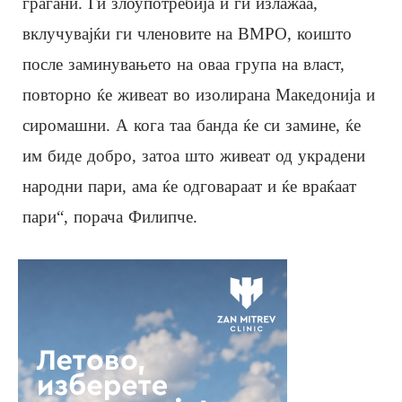
граѓани. Ги злоупотребија и ги излажаа,
вклучувајќи ги членовите на ВМРО, коишто
после заминувањето на оваа група на власт,
повторно ќе живеат во изолирана Македонија и
сиромашни. А кога таа банда ќе си замине, ќе
им биде добро, затоа што живеат од украдени
народни пари, ама ќе одговараат и ќе враќаат
пари“, порача Филипче.