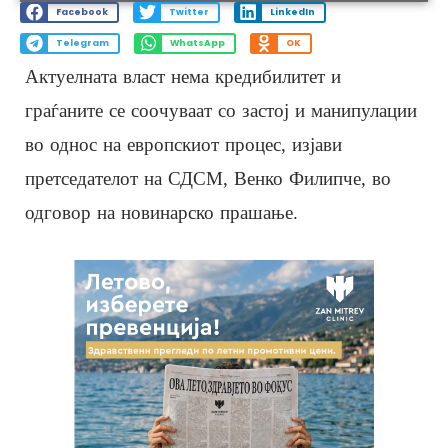
Facebook
Twitter
LinkedIn
Telegram
WhatsApp
OK
Актуелната власт нема кредибилитет и
граѓаните се соочуваат со застој и манипулации
во однос на европскиот процес, изјави
претседателот на СДСМ, Венко Филипче, во
одговор на новинарско прашање.