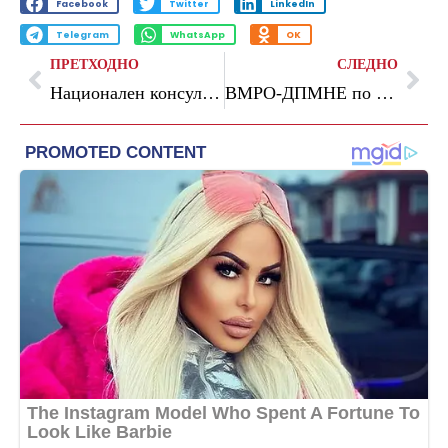
Facebook
Twitter
LinkedIn
Telegram
WhatsApp
OK
ПРЕТХОДНО
СЛЕДНО
Национален консултативен механизам за Реформската агенда: Преглед на напредокот на „половина пат“
ВМРО-ДПМНЕ по реакциите за Дејвид Гета: СДСМ го чека празникот за независноста на Бугарија