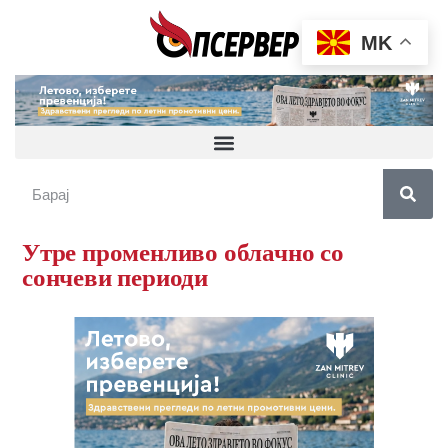
MK
Утре променливо облачно со
сончеви периоди