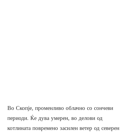
Во Скопје, променливо облачно со сончеви
периоди. Ќе дува умерен, во делови од
котлината повремено засилен ветер од северен