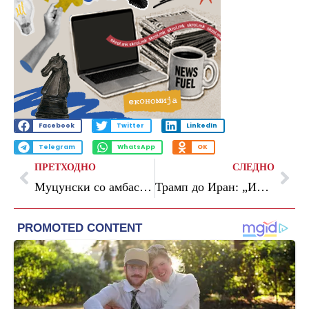
Facebook
Twitter
LinkedIn
Telegram
WhatsApp
OK
ПРЕТХОДНО
СЛЕДНО
Муцунски со амбасадорите на земјите членки на ЕУ: разменети мислења за забрзување на реформските приоритети и евроинтегративниот процес на државата
Трамп до Иран: „Имате уште една шанса, последната“