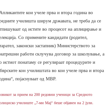
Апликантите кои учеле прва и втора година во
редните училишта ширум државата, не треба да се
тпишуваат од истите во процесот на аплицирање и
елекција. Со примените кандидати (родител,
тарател, законски застапник) Министерството за
натрешни работи склучува договор за школување, а
о истиот понатаму се регулираат процедурите и
бврските кон училиштата во кои учеле прва и втора
одина“, појаснуваат од МВР.
овикот за прием на 200 редовни ученици за Средното
олициско училиште „7-ми Мај“ беше објавен на 2 јули.