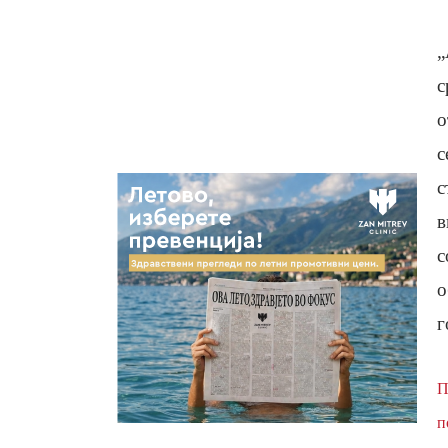
„
с
о
с
с
в
с
о
г
П
п