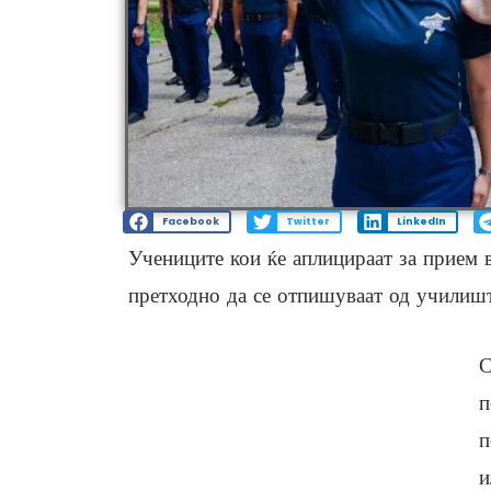
Facebook
Twitter
LinkedIn
Учениците кои ќе аплицираат за прием 
претходно да се отпишуваат од училиш
С
п
п
и