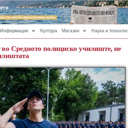
Информации
Култура
Магазин
Наука и технолог
 во Средното полициско училиште, не
чилиштата