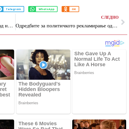
Telegram
WhatsApp
OK
СЛЕДНО
„Мицкоски и ВМРО не се откажуваат од намерата за манипулација со 200 илјади гласови од дијаспората“, велат од СДСМ
Одредбите за политичкото рекламирање од Изборниот законик на дневен ред во Уставниот суд