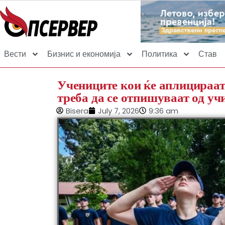
Вести
Бизнис и економија
Политика
Став
Учениците кои ќе аплицираат
треба да се отпишуваат од у
Bisera
July 7, 2026
9:36 am