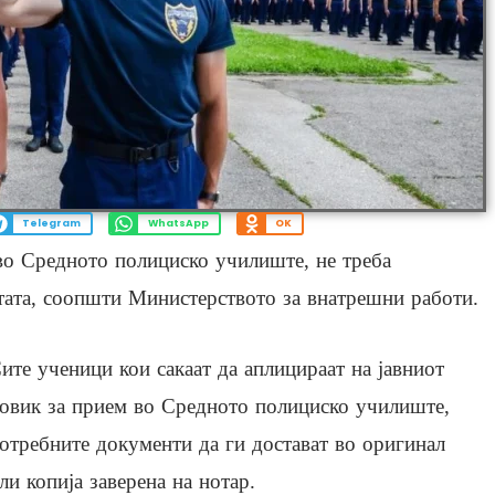
Telegram
WhatsApp
OK
во Средното полициско училиште, не треба
тата, соопшти Министерството за внатрешни работи.
ите ученици кои сакаат да аплицираат на јавниот
овик за прием во Средното полициско училиште,
отребните документи да ги достават во оригинал
ли копија заверена на нотар.