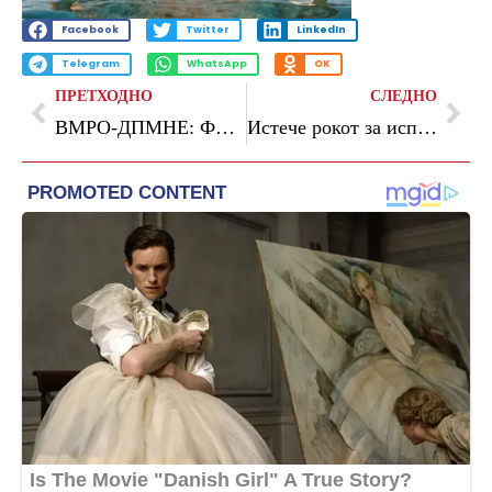
Facebook
Twitter
LinkedIn
Telegram
WhatsApp
OK
ПРЕТХОДНО
СЛЕДНО
ВМРО-ДПМНЕ: Филипче да му пренесе на Радев – без гаранции и без испорака од Бугарија, уставни измени нема да има
Истече рокот за исполнување на Реформската агенда, се потврди уште една лага на Мицкоски, велат од СДСМ