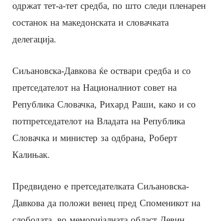
одржат тет-а-тет средба, по што следи пленарен
состанок на македонската и словачката
делегација.
Сиљановска-Давкова ќе оствари средба и со
претседателот на Националниот совет на
Република Словачка, Рихард Раши, како и со
потпретседателот на Владата на Република
Словачка и министер за одбрана, Роберт
Калињак.
Предвидено е претседателката Сиљановска-
Давкова да положи венец пред Споменикот на
слободата, во меморијалната област Девин.