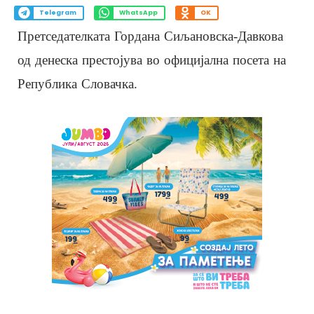
Telegram
WhatsApp
OK
Претседателката Гордана Сиљановска-Давкова
од денеска престојува во официјална посета на
Република Словачка.