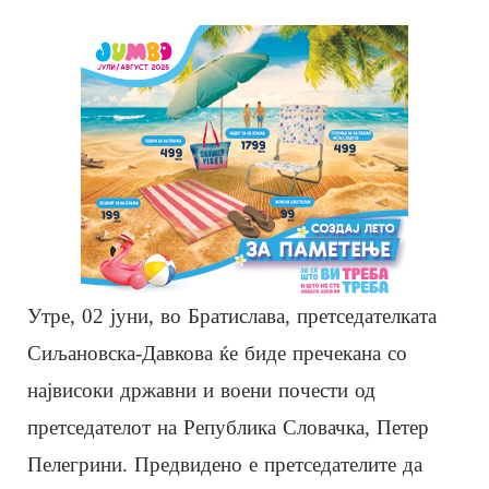
Утре, 02 јуни, во Братислава, претседателката
Сиљановска-Давкова ќе биде пречекана со
највисоки државни и воени почести од
претседателот на Република Словачка, Петер
Пелегрини. Предвидено е претседателите да