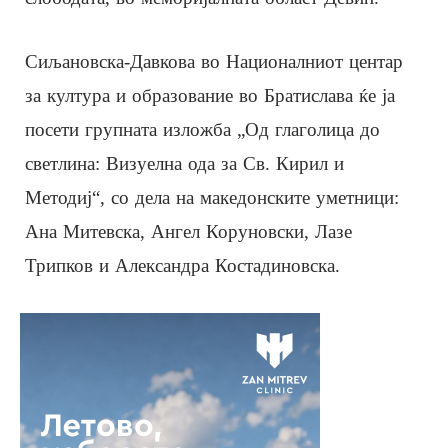
Сиљановска-Давкова во Националниот центар
за култура и образование во Братислава ќе ја
посети групната изложба „Од глаголица до
светлина: Визуелна ода за Св. Кирил и
Методиј“, со дела на македонските уметници:
Ана Митевска, Ангел Коруновски, Лазе
Трипков и Александра Костадиновска.