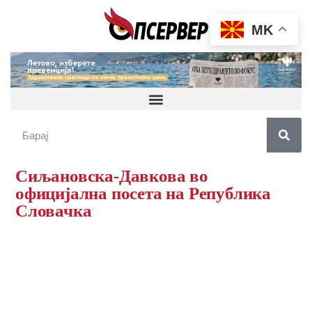
MK
Сиљановска-Давкова во
официјална посета на Република
Словачка