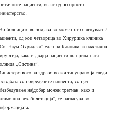
ритичните пациенти, велат од ресорното
инистерство.
Во болниците во земјава во моментот се лекуваат 7
ациенти, од кои четворица во Хируршка клиника
,Св. Наум Охридски” еден на Клиника за пластична
ирургија, како и двајца пациенти во приватната
олница ,,Систина”.
инистерството за здравство континуирано ја следи
остојбата со повредените пациенти, со цел
безбедување најдобар можен третман, како и
атамошна рехабилитација“, се нагласува во
нформацијата.