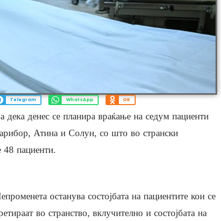
Telegram
WhatsApp
OK
 дека денес се планира враќање на седум пациенти
арибор, Атина и Солун, со што во странски
 48 пациенти.
епроменета останува состојбата на пациентите кои се
ретираат во странство, вклучително и состојбата на