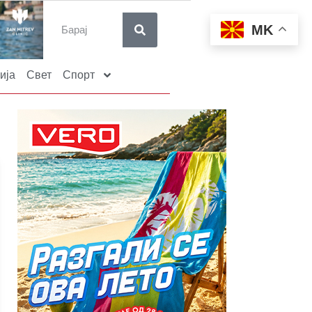
MK
ија
Свет
Спорт