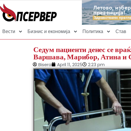
Вести
Бизнис и економија
Политика
Став
Седум пациенти денес се враќ
Варшава, Марибор, Атина и 
Bisera
April 11, 2025
2:23 pm