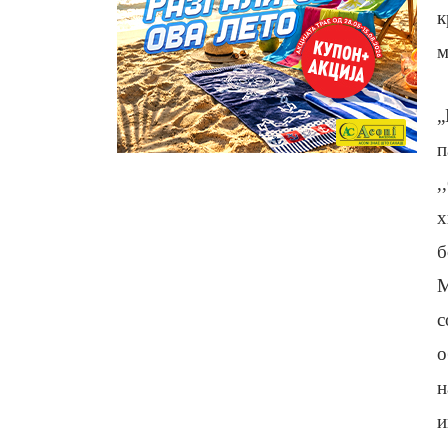
к
м
„
п
,
х
б
М
с
о
н
и