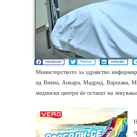
Facebook
Twitter
LinkedIn
Министерството за здравство информира
од Виена, Анкара, Мадрид, Варшава, М
медински центри ќе останат на лекување
Н
т