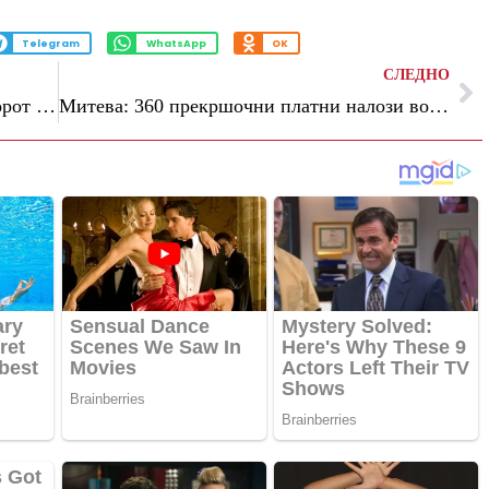
Telegram
WhatsApp
OK
СЛЕДНО
Општината Ѓорче Петров до инвеститорот кој урна ѕид на соседната зграда: Веднаш да се прекине изградбата на објектот
Митева: 360 прекршочни платни налози во вредност од над 3 милиони денари за дискотеки, ноќни клубови ресторани и слично