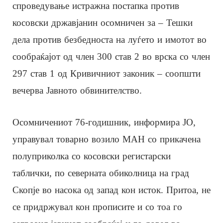
спроведување истражна постапка против
косовски државјанин осомничен за – Тешки
дела против безбедноста на луѓето и имотот во
сообраќајот од член 300 став 2 во врска со член
297 став 1 од Кривичниот законик – соопшти
вечерва Јавното обвинителство.
Осомничениот 76-годишник, информира ЈО,
управувал товарно возилo МАН со прикачена
полуприколка со косовски регистарски
таблички, по северната обиколница на град
Скопје во насока од запад кон исток. Притоа, не
се придржувал кон прописите и со тоа го