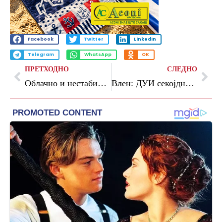
Facebook
Twitter
LinkedIn
Telegram
WhatsApp
OK
ПРЕТХОДНО
СЛЕДНО
Облачно и нестабилно, со пороен дожд, грмежи и северен ветер
Влен: ДУИ секојдневно губи поддршка, граѓаните се за промени