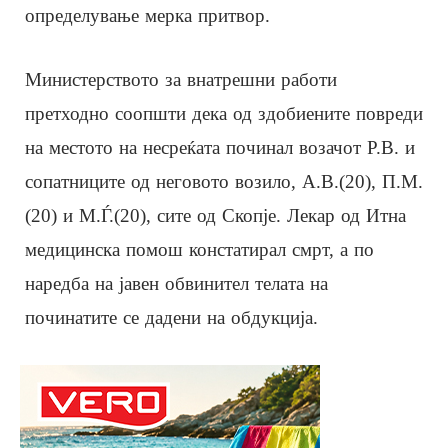
определување мерка притвор.
Министерството за внатрешни работи
претходно соопшти дека од здобиените повреди
на местото на несреќата починал возачот Р.В. и
сопатниците од неговото возило, А.В.(20), П.М.
(20) и М.Ѓ.(20), сите од Скопје. Лекар од Итна
медицинска помош констатирал смрт, а по
наредба на јавен обвинител телата на
починатите се дадени на обдукција.