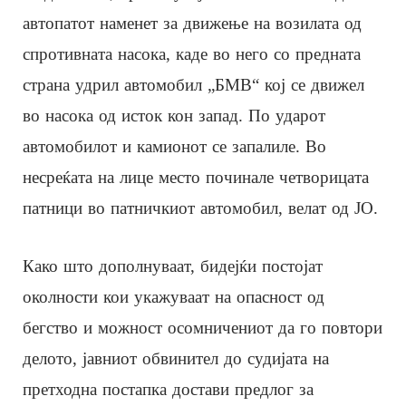
автопатот наменет за движење на возилата од
спротивната насока, каде во него со предната
страна удрил автомобил „БМВ“ кој се движел
во насока од исток кон запад. По ударот
автомобилот и камионот се запалиле. Во
несреќата на лице место починале четворицата
патници во патничкиот автомобил, велат од ЈО.
Како што дополнуваат, бидејќи постојат
околности кои укажуваат на опасност од
бегство и можност осомничениот да го повтори
делото, јавниот обвинител до судијата на
претходна постапка достави предлог за