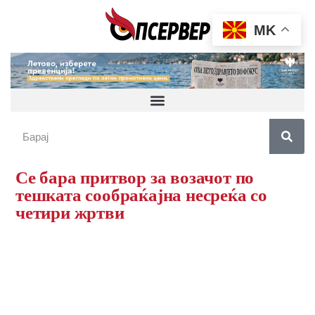
MK
Се бара притвор за возачот по
тешката сообраќајна несреќа со
четири жртви