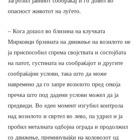
загрозил јавниот сообраќај и го довел во
опасност животот на луѓето.
– Кога дошол во близина на клучката
Мирковци брзината на движење на возилото не
ја приспособил спрема својствата и состојбата
на патот, густината на сообраќајот и другите
сообраќајни услови, така што да може
навремено да го запре возилото пред секоја
пречка што под дадени услови можел да ја
предвиди. Во еден момент изгубил контрола
над возилото и свртел во лево, па удрил и ја
пробил металната одбојна ограда и продолжил
со движење, преминувајќи на коловозот од