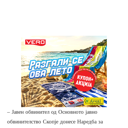
– Јавен обвинител од Основното јавно
обвинителство Скопје донесе Наредба за