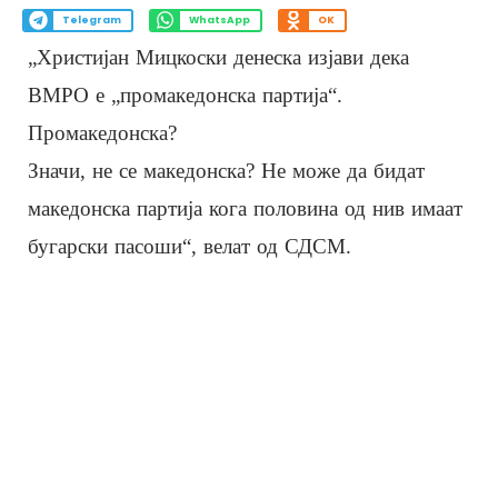
Telegram
WhatsApp
OK
„Христијан Мицкоски денеска изјави дека
ВМРО е „промакедонска партија“.
Промакедонска?
Значи, не се македонска? Не може да бидат
македонска партија кога половина од нив имаат
бугарски пасоши“, велат од СДСМ.