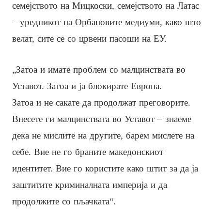
семејството на Мицкоски, семејството на Латас
– уредникот на Орбановите медиуми, како што
велат, сите се со црвени пасоши на ЕУ.
„Затоа и имате проблем со малцинствата во
Уставот. Затоа и ја блокирате Европа.
Затоа и не сакате да продолжат преговорите.
Внесете ги малцинствата во Уставот – знаеме
дека не мислите на другите, барем мислете на
себе. Вие не го браните македонскиот
идентитет. Вие го користите како штит за да ја
заштитите криминалната империја и да
продолжите со пљачката“.