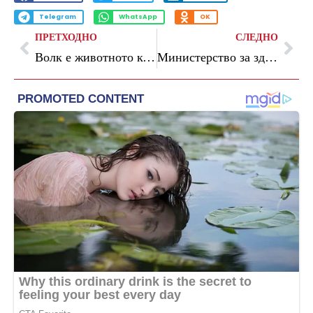
Telegram
WhatsApp
OK
ПРЕТХОДНО
СЛЕДНО
Волк е животното кое вчера беше заловено во скопска населба: потврдија од ЗОО Скопје
Министерство за здравство: На Клиниката за хематологија нема недостиг на лекови и терапија