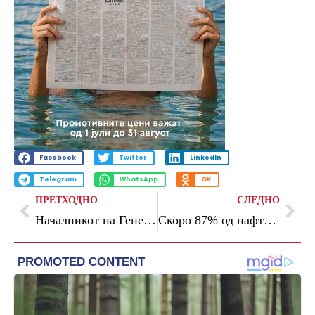
Facebook
Twitter
LinkedIn
Telegram
WhatsApp
OK
ПРЕТХОДНО
СЛЕДНО
Началникот на Генералштабот во Албанија: Потврдена заложбата за унапредување на меѓуармиската соработка
Скоро 87% од нафтените деривати минатата година во Македонија биле увезени од Грција