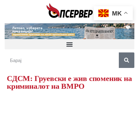
MK
СДСМ: Груевски е жив споменик на
криминалот на ВМРО