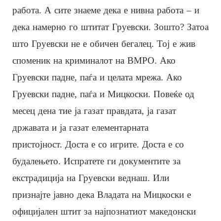
работа. А сите знаеме дека е нивна работа – и
дека намерно го штитат Груевски. Зошто? Затоа
што Груевски не е обичен бегалец. Тој е жив
споменик на криминалот на ВМРО. Ако
Груевски падне, паѓа и целата мрежа. Ако
Груевски падне, паѓа и Мицкоски. Повеќе од
месец дена тие ја газат правдата, ја газат
државата и ја газат елементарната
пристојност. Доста е со игрите. Доста е со
будалењето. Испратете ги документите за
екстрадиција на Груевски веднаш. Или
признајте јавно дека Владата на Мицкоски е
официјален штит за најпознатиот македонски