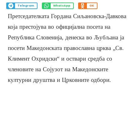
Telegram
WhatsApp
OK
Претседателката Гордана Сиљановска-Давкова
која престојува во официјална посета на
Република Словенија, денеска во Љубљана ја
посети Македонската православна црква „Св.
Климент Охридски“ и оствари средба со
членовите на Сојузот на Македонските
културни друштва и Црковните одбори.