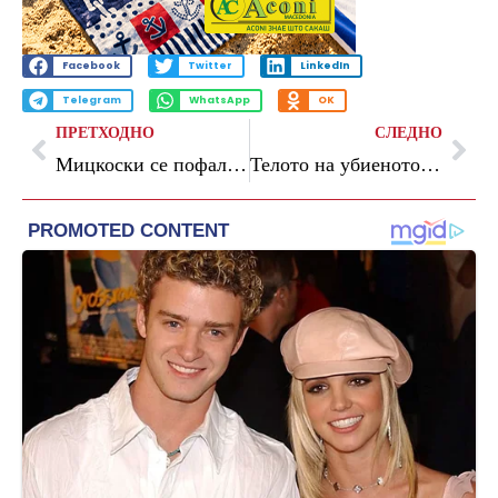
Facebook
Twitter
LinkedIn
Telegram
WhatsApp
OK
ПРЕТХОДНО
СЛЕДНО
Мицкоски се пофали: Повторно сме со најниски цени на бензините и на дизел горивата
Телото на убиеното момче од Бојане е дадено на обдукција, осомничениот е во притвор