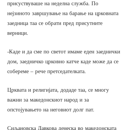
присуствуваше на неделна служба. По
нејзиното завршување на барање на црковната
заедница таа се обрати пред присутните
верници.
-Каде и да сме по светот имаме еден заеднички
дом, заедничко црковно катче каде може да се
собереме – рече претседателката.
Црквата и религијата, додаде таа, се многу
важни за македонскиот народ и за
опстојувањето на неговиот долг пат.
Сиљановска Давкова денеска во македонската