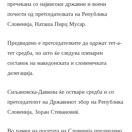
пречекана со највисоки државни и воени
почести од претседателката на Република
Словенија, Наташа Пирц Мусар.
Предвидено е претседателките да одржат тет-а-
тет средба, по што ќе следува пленарен
состанок на македонската и словенечката
делегација.
Сиљановска-Давкова ќе оствари средба и со
претседателот на Државниот збор на Република
Словенија, Зоран Стевановиќ.
Во рамки на посетата на Словенија предвидено