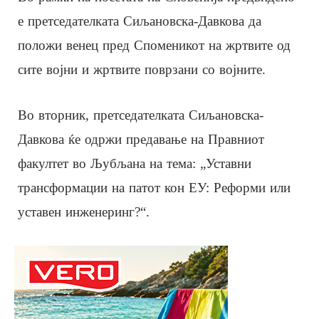
е претседателката Сиљановска-Давкова да
положи венец пред Споменикот на жртвите од
сите војни и жртвите поврзани со војните.
Во вторник, претседателката Сиљановска-
Давкова ќе одржи предавање на Правниот
факултет во Љубљана на тема: „Уставни
трансформации на патот кон ЕУ: Реформи или
уставен инженеринг?“.