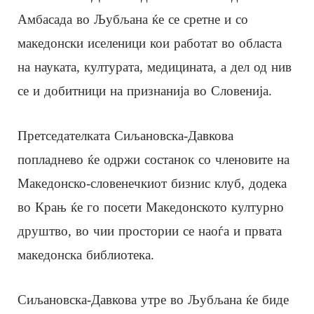
Амбасада во Љубљана ќе се сретне и со
македонски иселеници кои работат во областа
на науката, културата, медицината, а дел од нив
се и добитници на признанија во Словенија.
Претседателката Сиљановска-Давкова
попладнево ќе одржи состанок со членовите на
Македонско-словенечкиот бизнис клуб, додека
во Крањ ќе го посети Македонското културно
друштво, во чии простории се наоѓа и првата
македонска библиотека.
Сиљановска-Давкова утре во Љубљана ќе биде