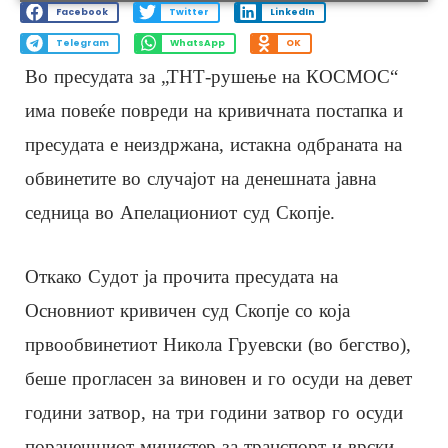
Facebook
Twitter
LinkedIn
Telegram
WhatsApp
OK
Во пресудата за „ТНТ-рушење на КОСМОС“
има повеќе повреди на кривичната постапка и
пресудата е неиздржана, истакна одбраната на
обвинетите во случајот на денешната јавна
седница во Апелациониот суд Скопје.
Откако Судот ја прочита пресудата на
Основниот кривичен суд Скопје со која
првообвинетиот Никола Груевски (во бегство),
беше прогласен за виновен и го осуди на девет
години затвор, на три години затвор го осуди
поранешниот министер за транспорт и врски