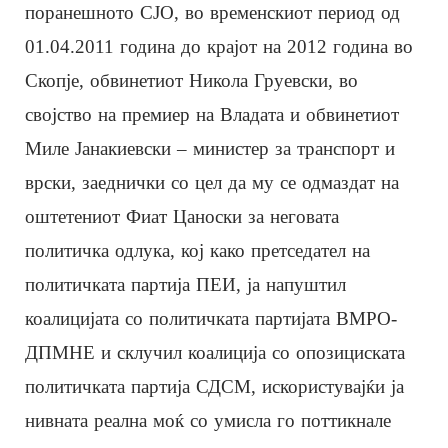
поранешното СЈО, во временскиот период од
01.04.2011 година до крајот на 2012 година во
Скопје, обвинетиот Никола Груевски, во
својство на премиер на Владата и обвинетиот
Миле Јанакиевски – министер за транспорт и
врски, заеднички со цел да му се одмаздат на
оштетениот Фиат Цаноски за неговата
политичка одлука, кој како претседател на
политичката партија ПЕИ, ја напуштил
коалицијата со политичката партијата ВМРО-
ДПМНЕ и склучил коалиција со опозициската
политичката партија СДСМ, искористувајќи ја
нивната реална моќ со умисла го поттикнале