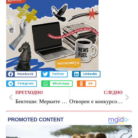
Facebook
Twitter
LinkedIn
Telegram
WhatsApp
OK
ПРЕТХОДНО
СЛЕДНО
Бектеши: Мерките дадоа резултат, Северна Македонија е најевтина земја во регионот во делот на храната и горивата
Отворен е конкурсот за ЕУ наградите за истражувачко новинарство 2023