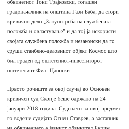
обвинетиот Тони Трајковски, тогашен
градоначалник на општина Гази Баба, да стори
кривично дело „Злоупотреба на службената
положба и овластување” и да тој ја искористи
својата службена положба и незаконски да го
сруши станбено-деловниот објект Космос што
бил граден од оштетениот-инвеститорот
оштетениот Фиат Цаноски.
Првото рочиште за овој случај во Основен
кривичен суд Скопје беше одржано на 24
јануари 2018 година. Судењето за овој предмет
го водеше судијата Огнен Ставрев, а застапник
на обвинението е јавниот обвинител Бурим