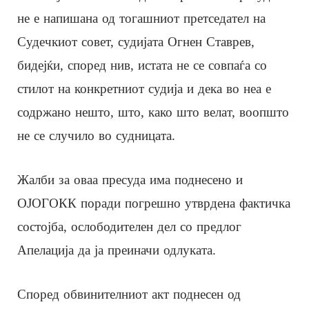
не е напишана од тогашниот претседател на
Судечкиот совет, судијата Огнен Ставрев,
бидејќи, според нив, истата не се совпаѓа со
стилот на конкретниот судија и дека во неа е
содржано нешто, што, како што велат, воопшто
не се случило во судницата.
Жалби за оваа пресуда има поднесено и
ОЈОГОКК поради погрешно утврдена фактичка
состојба, ослободителен дел со предлог
Апелација да ја преиначи одлуката.
Според обвинителниот акт поднесен од