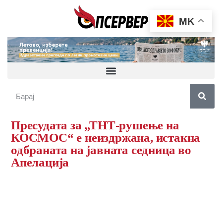
MK
Пресудата за „ТНТ-рушење на
КОСМОС“ е неиздржана, истакна
одбраната на јавната седница во
Апелација