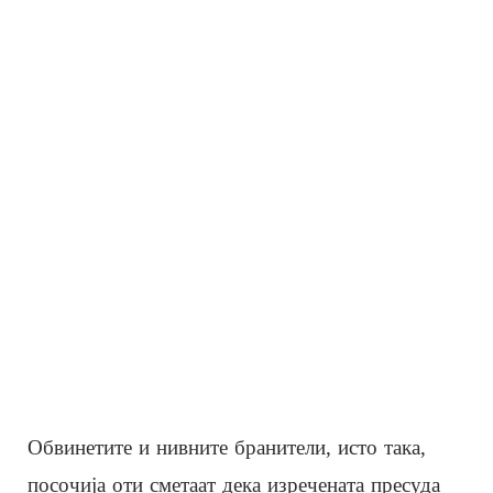
Обвинетите и нивните бранители, исто така,
посочија оти сметаат дека изречената пресуда