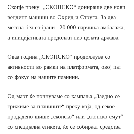
Скопје преку „СКОПСКО“ донираше две нови
вендинг машини во Охрид и Струга. За два
месеца беа собрани 120.000 парчиња амбалажа,
а иницијативата продолжи низ целата држава.
Оваа година „СКОПСКО“ продолжува со
активности во рамки на платформата, овој пат
со фокус на нашите планини.
Од март ќе почнуваме со кампања „Заедно се
грижиме за планините“ преку која, од секое
продадено шише „скопско“ или „скопско смут“
со специјална етикета, ќе се собираат средства