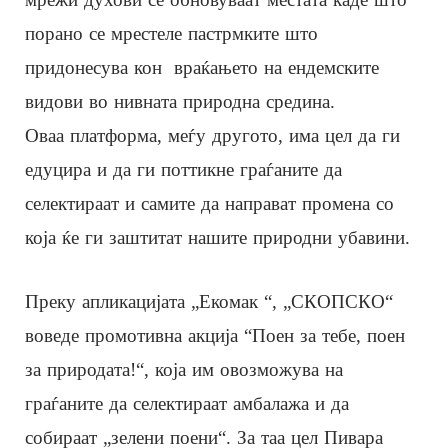
порано се мрестеле пастрмките што
придонесува кон враќањето на ендемските
видови во нивната природна средина.
Оваа платформа, меѓу другото, има цел да ги
едуцира и да ги поттикне граѓаните да
селектираат и самите да направат промена со
која ќе ги заштитат нашите природни убавини.
Преку апликацијата „Екомак “, „СКОПСКО“
воведе промотивна акција “Поен за тебе, поен
за природата!“, која им овозможува на
граѓаните да селектираат амбалажа и да
собираат „зелени поени“. За таа цел Пивара