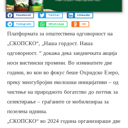
Facebook
Twitter
LinkedIn
Telegram
WhatsApp
OK
Платформата за општествена одговорност на
„СКОПСКО“, „Наша гордост. Наша
одговорност. “ докажа дека заедничката акција
носи вистински промени. Во изминатите две
години, во кои во фокус беше Охридско Езеро,
преку многубројни еколошки иницијативи – од
чистење на природното богатство до поттик за
селектирање – граѓаните се мобилизираа за
позелена иднина.
„СКОПСКО“ во 2024 година организираше две