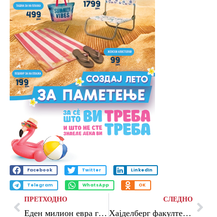
Facebook
Twitter
LinkedIn
Telegram
WhatsApp
OK
ПРЕТХОДНО
СЛЕДНО
Еден милион евра грант од Кралството Шпанија за Охридско езеро
Хајделберг факултетот се доближува до идните академски граѓани: Започна караван низ средните училишта во Македонија