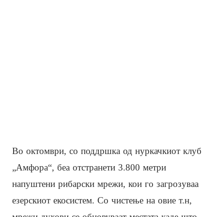
Во октомври, со поддршка од нуркачкиот клуб
„Амфора“, беа отстранети 3.800 метри
напуштени рибарски мрежи, кои го загрозуваа
езерскиот екосистем. Со чистење на овие т.н,
мрежи духови се обновуваат местата каде што