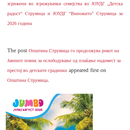
згрижени во згрижувачки семејства во ЈОУДГ „Детска
радост“ Струмица и ЈОУДГ “Виножито” Струмица за
2026 година
The post
Општина Струмица го продолжува рокот на
Јавниот повик за ослободување од плаќање надомест за
appeared first on
престој во детските градинки
.
Општина Струмица