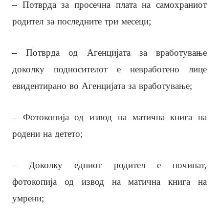
– Потврда за просечна плата на самохраниот
родител за последните три месеци;
– Потврда од Агенцијата за вработување
доколку подносителот е невработено лице
евидентирано во Агенцијата за вработување;
– Фотокопија од извод на матична книга на
родени на детето;
– Доколку едниот родител е починат,
фотокопија од извод на матична книга на
умрени;