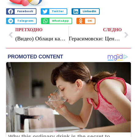
Facebook
Twitter
LinkedIn
Telegram
WhatsApp
OK
ПРЕТХОДНО
СЛЕДНО
(Видео) Облаци камена прашина и силна бучава се шират од рудникот во Бразда, жителите очајни: Заробеници сме во сопствените куќи
Герасимовски: Центар го реализираше првиот детски фестивал „Детелинки“, малите ѕвезди блеснаа на сцената