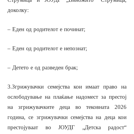
доколку:
– Eден од родителот е починат;
– Eден од родителот е непознат;
– Детето е од разведен брак;
3.Згрижувачки семејства кои имаат право на
ослободување на плаќање надомест за престој
на згрижувачките деца во тековната 2026
година, се згрижувачки семејства на деца кои
престојуваат во ЈОУДГ „Детска радост“