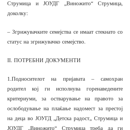
Струмица и ЈОУДГ „Виножито“ Струмица,
доколку:
– Згрижувачките семејства се имаат стекнато со
статус на згрижувачко семејство.
II. ПОТРЕБНИ ДОКУМЕНТИ
1.Подносителот на пријавата – самохран
родител кој ги исполнува горенаведените
критериуми, за остварување на правото за
ослободување на плаќање надомест за престој
на деца во ЈОУГД „Детска радост„ Струмица и
ЈОУДГ „Виножито“ Струмица треба да ги