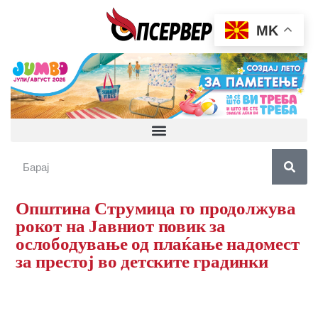
MK
Општина Струмица го продолжува
рокот на Јавниот повик за
ослободување од плаќање надомест
за престој во детските градинки