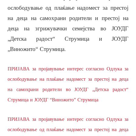
ослободување од плаќање надомест за престој
на деца на самохрани родители и престој на
деца на згрижувачки семејства во ЈОУДГ
„Детска радост“ Струмица и ЈОУДГ
„Виножито“ Струмица.
ПРИЈАВА за пројавување интерес согласно Oдлука за
ослободување на плаќање надомест за престој на деца
на самохрани родители во ЈОУДГ „Детска радост“
Струмица и ЈОУДГ “Виножито” Струмица
ПРИЈАВА за пројавување интерес согласно Одлука за
ослободување од плаќање надомест за престој на деца