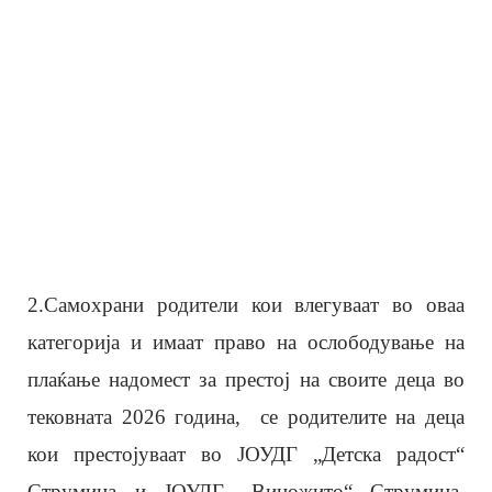
2.Самохрани родители кои влегуваат во оваа
категорија и имаат право на ослободување на
плаќање надомест за престој на своите деца во
тековната 2026 година, се родителите на деца
кои престојуваат во ЈОУДГ „Детска радост“
Струмица и ЈОУДГ „Виножито“ Струмица,